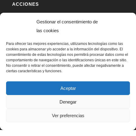
ACCIONES
#OAFICongress
Gestionar el consentimiento de
Articulando el Deporte
las cookies
Ciclo de Foros OAFI
Para ofrecer las mejores experiencias, utilizamos tecnologías como las
Estudios científicos
cookies para almacenar y/o acceder a la información del dispositivo. El
Publicaciones propias
consentimiento de estas tecnologías nos permitirá procesar datos como el
comportamiento de navegación o las identificaciones únicas en este sitio.
Clínica solidaria
No consentir o retirar el consentimiento, puede afectar negativamente a
ciertas características y funciones.
Programas educacionales
Artro 360º
Aceptar
OAFI Space
Talleres
Denegar
Ver preferencias
OTROS ENLACES
Blog