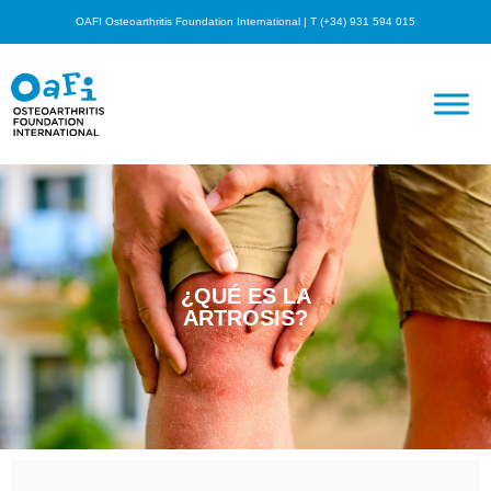
OAFI Osteoarthritis Foundation International | T (+34) 931 594 015
¿QUÉ ES LA
ARTROSIS?