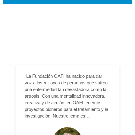
es
“La Fundación OAFI ha nacido para dar
“E
va
voz a los millones de personas que sufren
Fu
una enfermedad tan devastadora como la
y 
artrosis. Con una mentalidad innovadora,
a 
l
creativa y de acción, en OAFI tenemos
si
proyectos pioneros para el tratamiento y la
ca
investigación. Nuestro lema es:
ot
¡HACEMOS QUE LAS COSAS PASEN!”
ma