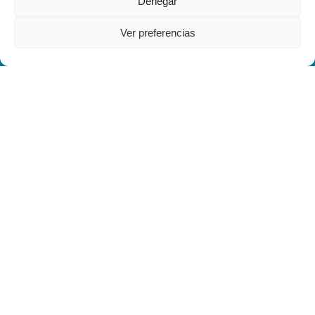
Denegar
Ver preferencias
HACERSE VOLUNTARIO
El paciente es la razón de ser OAFI, hazte voluntario
y ayúdanos a mejorar su calidad de vida.
HACER UN DONATIVO
Tu ayuda es muy importante para nosotros, con ella
podemos financiar nuestra labor fundacional.