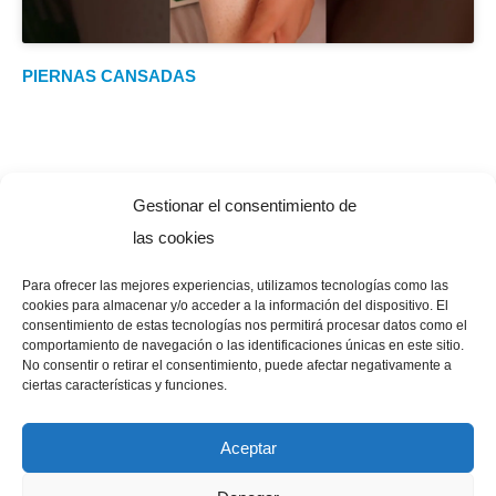
PIERNAS CANSADAS
Gestionar el consentimiento de
las cookies
Ayúdanos a mejorar la calidad de vida de los pacientes de
Para ofrecer las mejores experiencias, utilizamos tecnologías como las
cookies para almacenar y/o acceder a la información del dispositivo. El
Artrosis.
consentimiento de estas tecnologías nos permitirá procesar datos como el
comportamiento de navegación o las identificaciones únicas en este sitio.
No consentir o retirar el consentimiento, puede afectar negativamente a
ciertas características y funciones.
HACERSE SOCIO
Aceptar
Ayúdanos a mejorar la calidad de vida de los
pacientes de artrosis haciéndote socio.