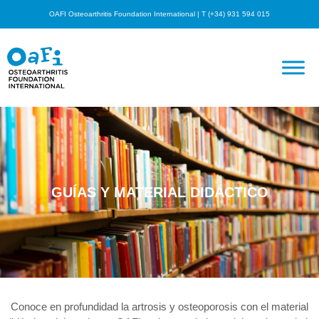
OAFI Osteoarthritis Foundation International | T (+34) 931 594 015
GUÍAS Y MATERIAL DIDÁCTICO
Conoce en profundidad la artrosis y osteoporosis con el material