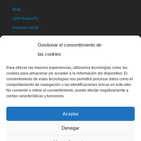
Blog
OAFI Radio/TV
Hacerse soci@
Hacerse voluntari@
Gestionar el consentimiento de
Donativos
las cookies
Contacto
Para ofrecer las mejores experiencias, utilizamos tecnologías como las
cookies para almacenar y/o acceder a la información del dispositivo. El
consentimiento de estas tecnologías nos permitirá procesar datos como el
comportamiento de navegación o las identificaciones únicas en este sitio.
No consentir o retirar el consentimiento, puede afectar negativamente a
ciertas características y funciones.
Aceptar
La mascota de OAFI, llamada OAFITO fue creada de manera
exclusiva y altruista por el artista Xavier Mariscal.
Denegar