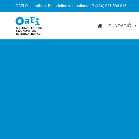
OAFI Osteoarthritis Foundation International | T (+34) 931 594 015
FUNDACIÓ