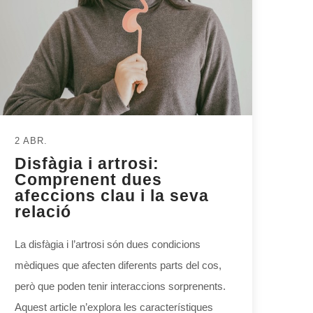
2 ABR.
Disfàgia i artrosi:
Comprenent dues
afeccions clau i la seva
relació
La disfàgia i l’artrosi són dues condicions
mèdiques que afecten diferents parts del cos,
però que poden tenir interaccions sorprenents.
Aquest article n’explora les característiques