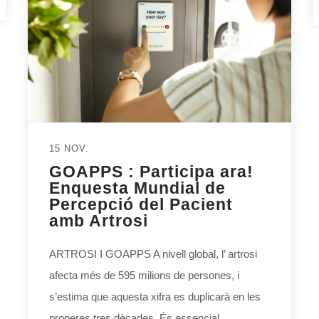
15 NOV.
GOAPPS : Participa ara!
Enquesta Mundial de
Percepció del Pacient
amb Artrosi
ARTROSI I GOAPPS A nivell global, l’ artrosi
afecta més de 595 milions de persones, i
s’estima que aquesta xifra es duplicarà en les
properes tres dècades. És essencial