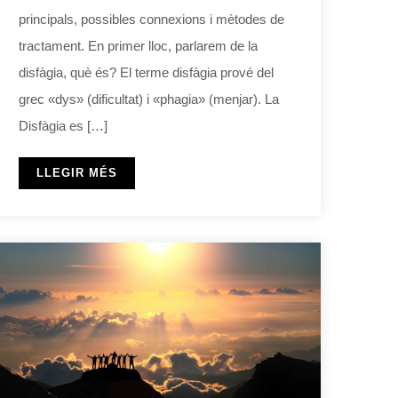
principals, possibles connexions i mètodes de
tractament. En primer lloc, parlarem de la
disfàgia, què és? El terme disfàgia prové del
grec «dys» (dificultat) i «phagia» (menjar). La
Disfàgia es […]
LLEGIR MÉS