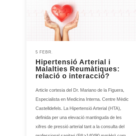
5 FEBR.
Hipertensió Arterial i
Malalties Reumàtiques:
relació o interacció?
Article cortesia del Dr. Mariano de la Figuera,
Especialista en Medicina Interna. Centre Mèdic
Castelldefels. La Hipertensió Arterial (HTA),
definida per una elevació mantinguda de les
xifres de pressió arterial tant a la consulta del
professional sanitari (PA>140/90 mmHg) com