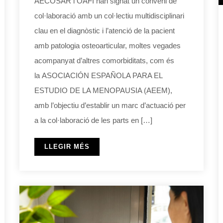
AECOSAR i OAFI han signat un conveni de
col·laboració amb un col·lectiu multidisciplinari
clau en el diagnòstic i l’atenció de la pacient
amb patologia osteoarticular, moltes vegades
acompanyat d’altres comorbiditats, com és
la ASOCIACIÓN ESPAÑOLA PARA EL
ESTUDIO DE LA MENOPAUSIA (AEEM),
amb l’objectiu d’establir un marc d’actuació per
a la col·laboració de les parts en […]
LLEGIR MÉS