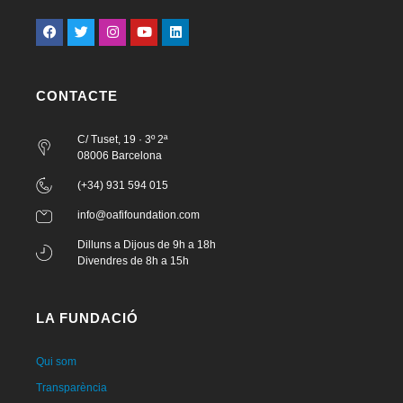
CONTACTE
C/ Tuset, 19 · 3º 2ª
08006 Barcelona
(+34) 931 594 015
info@oafifoundation.com
Dilluns a Dijous de 9h a 18h
Divendres de 8h a 15h
LA FUNDACIÓ
Qui som
Transparència