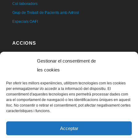
Col·laboradors
Grup de Treball de Pacients amb Artrosi
Especials OAFI
ACCIONS
#OAFICongress
Gestionar el consentiment de
Articulant l’Esport
les cookies
Cicle de Fòrums OAFI
Per oferir les millors experiències, utilitzem tecnologies com les cookies
Estudis científics
per emmagatzemar i/o accedir a la informació del dispositiu. El
Publicacions pròpies
consentiment d'aquestes tecnologies ens permetrà processar dades com
ara el comportament de navegació o les identificacions úniques en aquest
Clínica solidària
lloc. No consentir o retirar el consentiment, pot afectar negativament certes
característiques i funcions.
Programes educatius
Artro 360º
Acceptar
OAFI Space