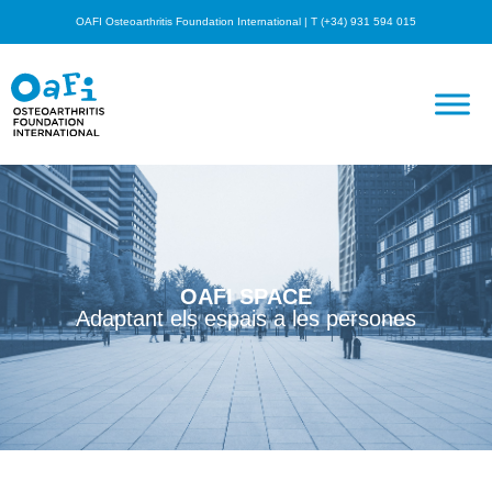
OAFI Osteoarthritis Foundation International | T (+34) 931 594 015
OAFI SPACE
Adaptant els espais a les persones