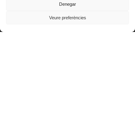
Tallers
Denegar
Veure preferències
ALTRES ENLLAÇOS
Blog
OAFI Radio/TV
Fer-se soci@
Fer-se voluntari@
Donatius
Contacte