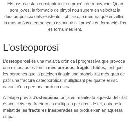
Els ossos estan constantment en procés de renovació. Quan
som joves, la formació de pinyol nou supera en velocitat la
descomposició dels existents. Tot i això, a mesura que envellim,
la massa òssia comença a disminuir i el procés de formació d’os
es torna més lent.
L'osteoporosi
L’
osteoporosi
és una malaltia crònica i progressiva que provoca
que els ossos es tornin
més porosos, fràgils i febles
, fent que
les persones que la pateixen tinguin una probabilitat més gran de
patir una fractura osteoporòtica, multiplicant per quatre el risc
davant d’una persona amb un os sa.
A l’etapa prèvia d’
osteopènia
, on ja es manifesta aquesta debilitat
òssia, el risc de fractura es multiplica per dos i de fet, gairebé la
meitat de
les fractures inesperades
es produeixen en aquesta
etapa.