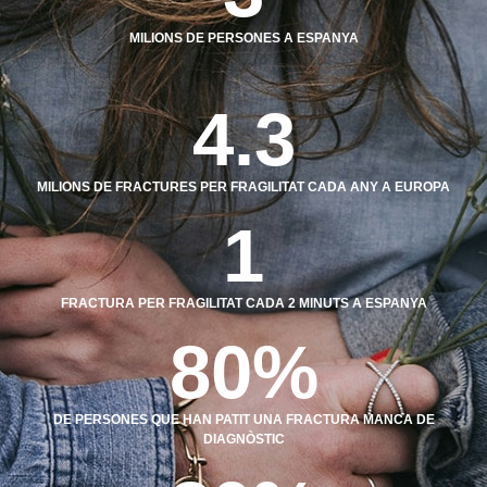
MILIONS DE PERSONES A ESPANYA
4.3
MILIONS DE FRACTURES PER FRAGILITAT CADA ANY A EUROPA
1
FRACTURA PER FRAGILITAT CADA 2 MINUTS A ESPANYA
80
%
DE PERSONES QUE HAN PATIT UNA FRACTURA MANCA DE
DIAGNÒSTIC