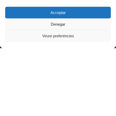
Artro 360º
Acceptar
OAFI Space
Tallers
Denegar
Veure preferències
ALTRES ENLLAÇOS
Blog
OAFI Radio/TV
Fer-se soci@
Fer-se voluntari@
Donatius
Contacte