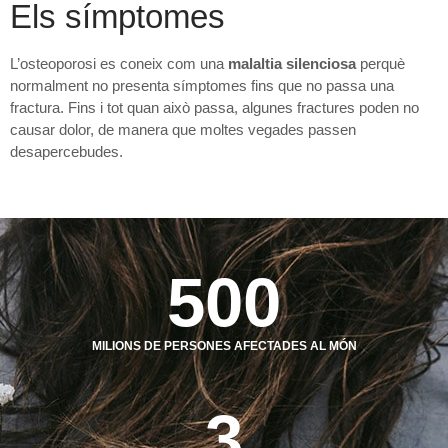
Els símptomes
L’osteoporosi es coneix com una
malaltia silenciosa
perquè
normalment no presenta símptomes fins que no passa una
fractura. Fins i tot quan això passa, algunes fractures poden no
causar dolor, de manera que moltes vegades passen
desapercebudes.
500
MILIONS DE PERSONES AFECTADES AL MÓN
3