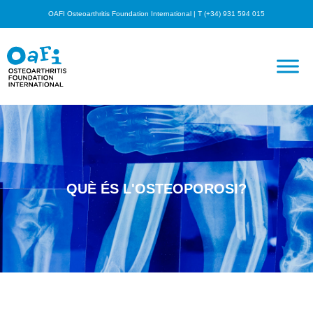
OAFI Osteoarthritis Foundation International | T (+34) 931 594 015
QUÈ ÉS L'OSTEOPOROSI?