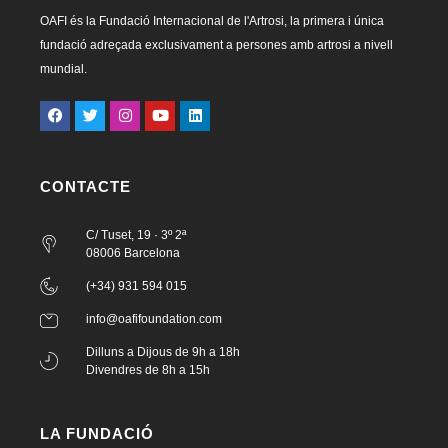
OAFI és la Fundació Internacional de l'Artrosi, la primera i única
fundació adreçada exclusivament a persones amb artrosi a nivell
mundial.
CONTACTE
C/ Tuset, 19 · 3º 2ª
08006 Barcelona
(+34) 931 594 015
info@oafifoundation.com
Dilluns a Dijous de 9h a 18h
Divendres de 8h a 15h
LA FUNDACIÓ