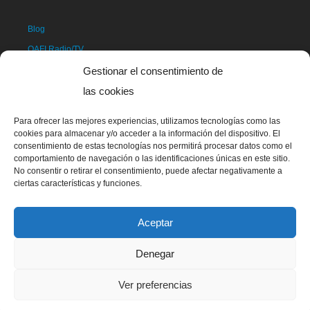
Blog
OAFI Radio/TV
Hacerse soci@
Gestionar el consentimiento de
Hacerse voluntari@
las cookies
Donativos
Para ofrecer las mejores experiencias, utilizamos tecnologías como las
Contacto
cookies para almacenar y/o acceder a la información del dispositivo. El
consentimiento de estas tecnologías nos permitirá procesar datos como el
comportamiento de navegación o las identificaciones únicas en este sitio.
No consentir o retirar el consentimiento, puede afectar negativamente a
ciertas características y funciones.
Aceptar
Denegar
La mascota de OAFI, llamada OAFITO fue creada de manera
Ver preferencias
exclusiva y altruista por el artista Xavier Mariscal.