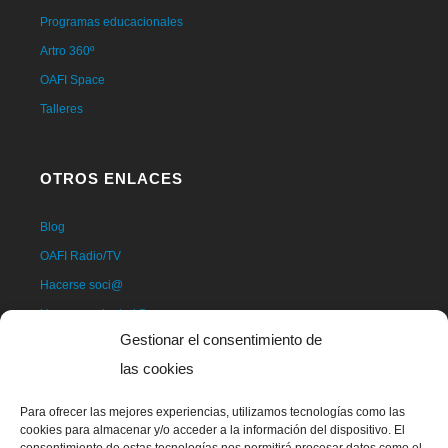
Programas educacionales
Artro 360º
OAFI Space
Talleres
OTROS ENLACES
Blog
OAFI Radio/TV
Hacerse soci@
Hacerse voluntari@
Gestionar el consentimiento de
Donativos
las cookies
Contacto
Para ofrecer las mejores experiencias, utilizamos tecnologías como las
cookies para almacenar y/o acceder a la información del dispositivo. El