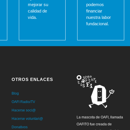
mejorar su
podemos
calidad de
financiar
vida.
nuestra labor
fundacional.
OTROS ENLACES
Blog
OAFI Radio/TV
Hacerse soci@
La mascota de OAFI, llamada
Hacerse voluntari@
OAFITO fue creada de
Donativos