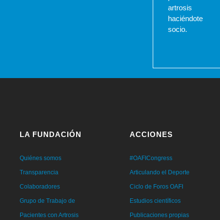
artrosis
haciéndote
socio.
LA FUNDACIÓN
ACCIONES
Quiénes somos
#OAFICongress
Transparencia
Articulando el Deporte
Colaboradores
Ciclo de Foros OAFI
Grupo de Trabajo de
Estudios científicos
Pacientes con Artrosis
Publicaciones propias