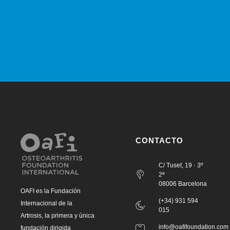
CONTACTO
C/ Tuset, 19 · 3º
2ª
08006 Barcelona
OAFI es la Fundación
(+34) 931 594
Internacional de la
015
Artrosis, la primera y única
info@oafifoundation.com
fundación dirigida