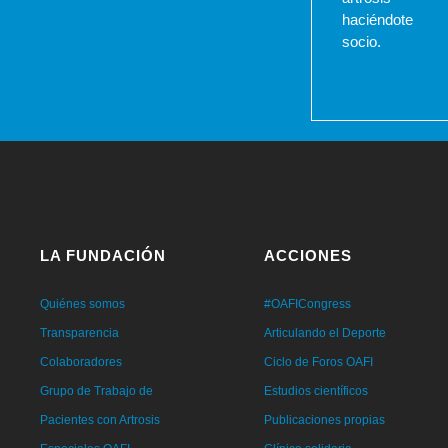
haciéndote
socio.
LA FUNDACIÓN
ACCIONES
Quiénes somos
#OAFICongress
Transparencia
Articulando el Deporte
Colaboradores
Ciclo de Foros OAFI
Grupo de Trabajo de
Estudios científicos
Pacientes con Artrosis
Publicaciones propias