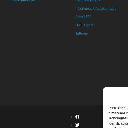
Especiales OAFI
Clínica solidaria
Programas educacionales
Artro 360º
OAFI Space
Talleres
Para ofrecer
almacenar y/
tecnologías
identificaci