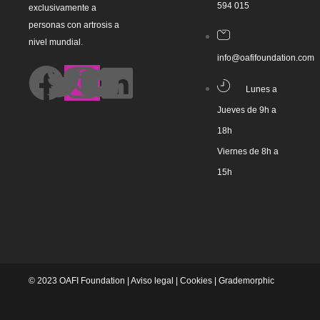
594 015
exclusivamente a
personas con artrosis a
nivel mundial.
info@oafifoundation.com
Lunes a
Jueves de 9h a
18h
Viernes de 8h a
15h
© 2023 OAFI Foundation |
Aviso legal
|
Cookies
|
Grademorphic