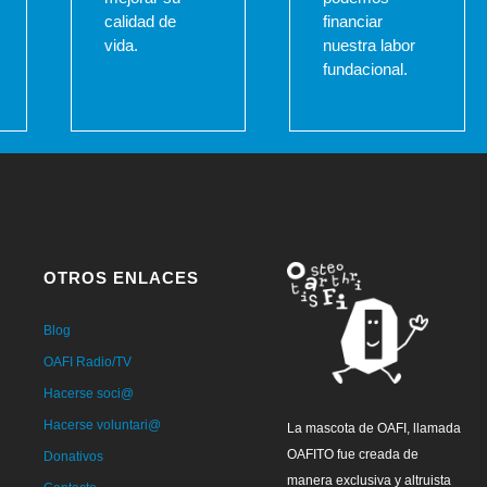
calidad de
financiar
vida.
nuestra labor
fundacional.
OTROS ENLACES
Blog
OAFI Radio/TV
Hacerse soci@
Hacerse voluntari@
La mascota de OAFI, llamada
OAFITO fue creada de
Donativos
manera exclusiva y altruista