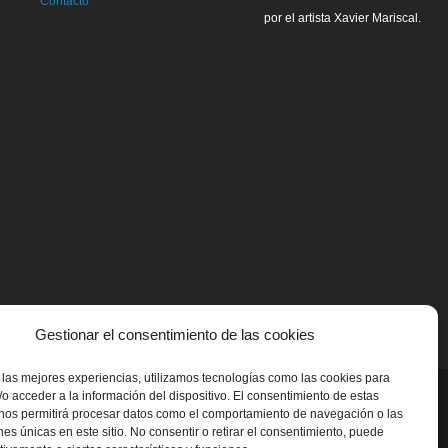
Contacto
por el artista Xavier Mariscal.
Gestionar el consentimiento de las cookies
 las mejores experiencias, utilizamos tecnologías como las cookies para
o acceder a la información del dispositivo. El consentimiento de estas
 nos permitirá procesar datos como el comportamiento de navegación o las
ones únicas en este sitio. No consentir o retirar el consentimiento, puede