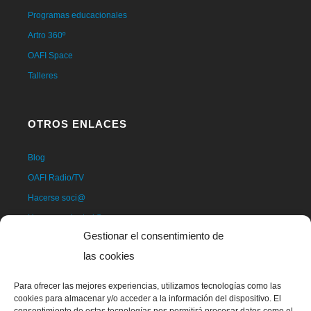
Programas educacionales
Artro 360º
OAFI Space
Talleres
OTROS ENLACES
Blog
OAFI Radio/TV
Hacerse soci@
Hacerse voluntari@
Gestionar el consentimiento de
Donativos
las cookies
Contacto
Para ofrecer las mejores experiencias, utilizamos tecnologías como las
cookies para almacenar y/o acceder a la información del dispositivo. El