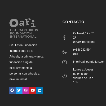
CONTACTO
C/ Tuset, 19 · 3º
2ª
08006 Barcelona
OAFI es la Fundación
(+34) 931 594
Internacional de la
015
Artrosis, la primera y única
info@oafifoundation.com
fundación dirigida
exclusivamente a
Lunes a Jueves
personas con artrosis a
de 9h a 18h
Viernes de 8h a
nivel mundial.
15h