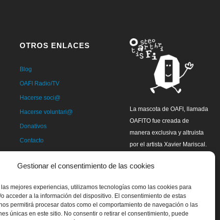
OTROS ENLACES
Blog
OAFI Radio/TV
Hacerse soci@
La mascota de OAFI, llamada
Hacerse voluntari@
OAFITO fue creada de
Donativos
manera exclusiva y altruista
Contacto
por el artista Xavier Mariscal.
Gestionar el consentimiento de las cookies
 las mejores experiencias, utilizamos tecnologías como las cookies para
o acceder a la información del dispositivo. El consentimiento de estas
 nos permitirá procesar datos como el comportamiento de navegación o las
ones únicas en este sitio. No consentir o retirar el consentimiento, puede