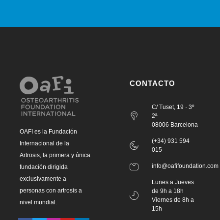
CONTACTO
C/ Tuset, 19 · 3º
2ª
08006 Barcelona
OAFI es la Fundación
(+34) 931 594
Internacional de la
015
Artrosis, la primera y única
info@oafifoundation.com
fundación dirigida
exclusivamente a
Lunes a Jueves
personas con artrosis a
de 9h a 18h
Viernes de 8h a
nivel mundial.
15h