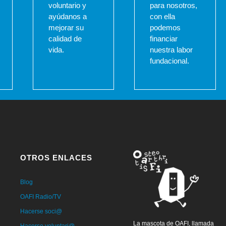
voluntario y
para nosotros,
ayúdanos a
con ella
mejorar su
podemos
calidad de
financiar
vida.
nuestra labor
fundacional.
OTROS ENLACES
Blog
OAFI Radio/TV
Hacerse soci@
La mascota de OAFI, llamada
Hacerse voluntari@