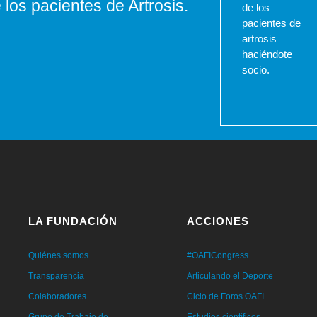
los pacientes de Artrosis.
de los
pacientes de
artrosis
haciéndote
socio.
LA FUNDACIÓN
ACCIONES
Quiénes somos
#OAFICongress
Transparencia
Articulando el Deporte
Colaboradores
Ciclo de Foros OAFI
Grupo de Trabajo de
Estudios científicos