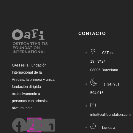
CONTACTO
C/ Tuset,
19 · 3º 2ª
OAFI es la Fundación
08006 Barcelona
Internacional de la
Artrosis, la primera y única
(+34) 931
fundación dirigida
594 015
exclusivamente a
personas con artrosis a
nivel mundial.
info@oafifoundation.com
Lunes a