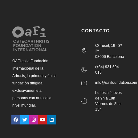
CONTACTO
C/ Tuset, 19 · 3º
2ª
08006 Barcelona
OAFI es la Fundación
(+34) 931 594
Internacional de la
015
Artrosis, la primera y única
info@oafifoundation.com
fundación dirigida
exclusivamente a
Lunes a Jueves
personas con artrosis a
de 9h a 18h
Viernes de 8h a
nivel mundial.
15h