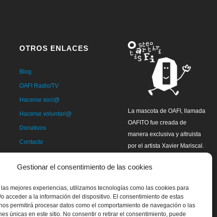
OTROS ENLACES
Blog
OAFI Radio/TV
Hacerse soci@
La mascota de OAFI, llamada
Hacerse voluntari@
OAFITO fue creada de
Donativos
manera exclusiva y altruista
Contacto
por el artista Xavier Mariscal.
Gestionar el consentimiento de las cookies
 las mejores experiencias, utilizamos tecnologías como las cookies para
o acceder a la información del dispositivo. El consentimiento de estas
 nos permitirá procesar datos como el comportamiento de navegación o las
ones únicas en este sitio. No consentir o retirar el consentimiento, puede