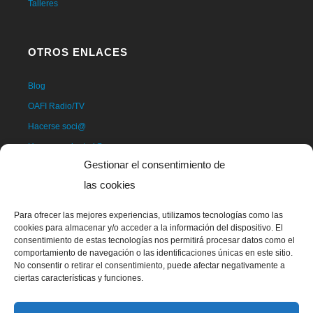
Talleres
OTROS ENLACES
Blog
OAFI Radio/TV
Hacerse soci@
Hacerse voluntari@
Gestionar el consentimiento de
Donativos
las cookies
Contacto
Para ofrecer las mejores experiencias, utilizamos tecnologías como las
cookies para almacenar y/o acceder a la información del dispositivo. El
consentimiento de estas tecnologías nos permitirá procesar datos como el
comportamiento de navegación o las identificaciones únicas en este sitio.
No consentir o retirar el consentimiento, puede afectar negativamente a
ciertas características y funciones.