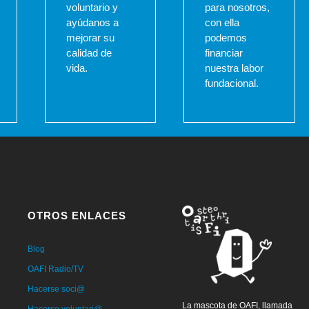
voluntario y
para nosotros,
ayúdanos a
con ella
mejorar su
podemos
calidad de
financiar
vida.
nuestra labor
fundacional.
OTROS ENLACES
Blog
OAFI Radio/TV
Hacerse soci@
La mascota de OAFI, llamada
Hacerse voluntari@