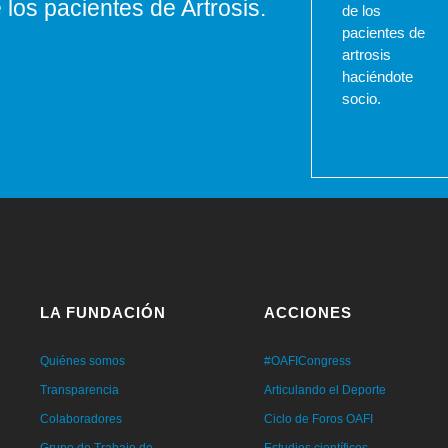
los pacientes de Artrosis.
de los
pacientes de
artrosis
haciéndote
socio.
LA FUNDACIÓN
ACCIONES
Quiénes somos
#OAFICongress
Transparencia
Articulando el Deporte
Colaboradores
Ciclo de Foros OAFI
Grupo de Trabajo de
Estudios científicos