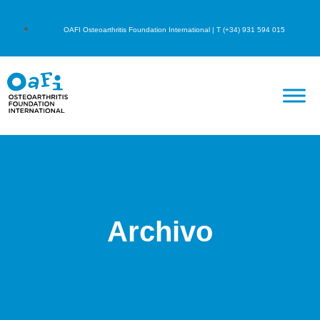
OAFI Osteoarthritis Foundation International | T (+34) 931 594 015
Archivo