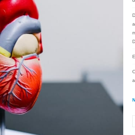
d
D
a
m
E
O
a