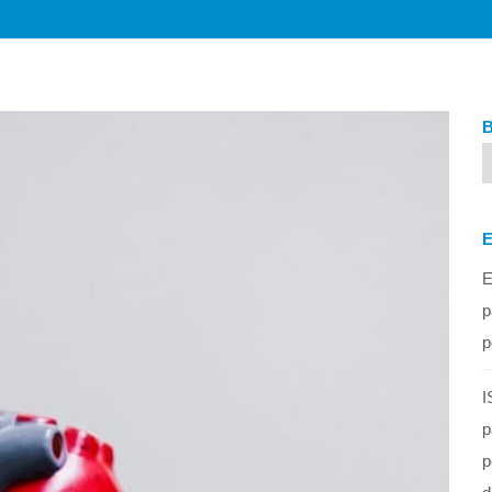
E
p
p
I
p
p