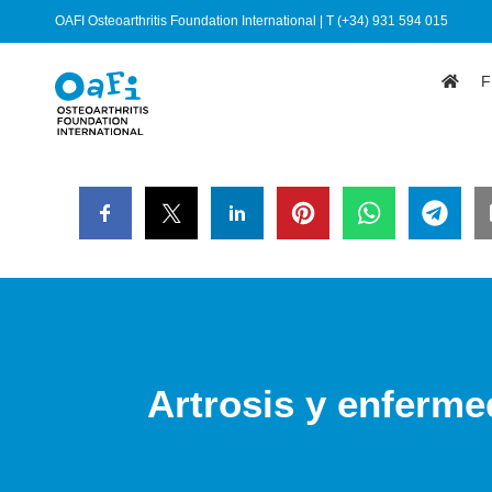
OAFI Osteoarthritis Foundation International | T (+34) 931 594 015
F
Artrosis y enferme