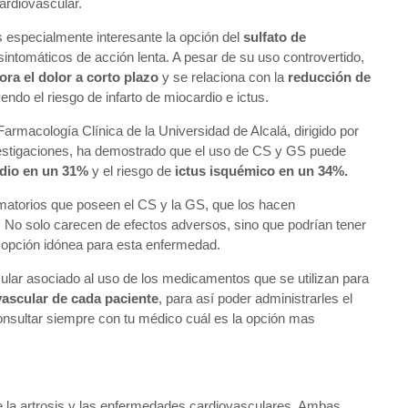
ardiovascular.
s especialmente interesante la opción del
sulfato de
intomáticos de acción lenta. A pesar de su uso controvertido,
ora el dolor a corto plazo
y se relaciona con la
reducción de
endo el riesgo de infarto de miocardio e ictus.
rmacología Clínica de la Universidad de Alcalá, dirigido por
nvestigaciones, ha demostrado que el uso de CS y GS puede
rdio en un 31%
y el riesgo de
ictus isquémico en un 34%.
lamatorios que poseen el CS y la GS, que los hacen
s. No solo carecen de efectos adversos, sino que podrían tener
a opción idónea para esta enfermedad.
scular asociado al uso de los medicamentos que se utilizan para
vascular de cada paciente
, para así poder administrarles el
nsultar siempre con tu médico cuál es la opción mas
re la artrosis y las enfermedades cardiovasculares. Ambas