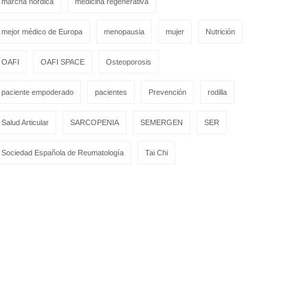
marcha nórdica
medicina regenerativa
mejor médico de Europa
menopausia
mujer
Nutrición
OAFI
OAFI SPACE
Osteoporosis
paciente empoderado
pacientes
Prevención
rodilla
Salud Articular
SARCOPENIA
SEMERGEN
SER
Sociedad Española de Reumatología
Tai Chi