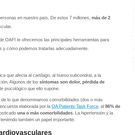
 personas en nuestro país. De estos 7 millones,
más de 2
scular.
de OAFI te ofrecemos las principales herramientas para
es y cómo podemos tratarlas adecuadamente.
a que afecta al cartílago, al hueso subcondral, a la
ación. Algunos de los
síntomas son dolor, pérdida de
e psicológico que ello supone.
se de lo que denominamos comorbilidades (dos o más
encuesta elaborada por la
OA Patients Task Force
, al
86% de
nosticado
una o más comorbilidades
. La hipertensión y la
teniendo también un papel importante.
cardiovasculares