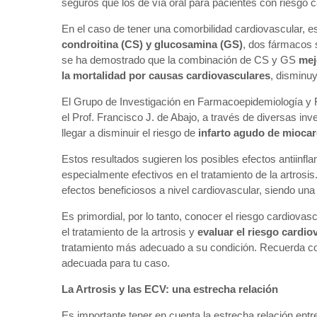
seguros que los de vía oral para pacientes con riesgo c
En el caso de tener una comorbilidad cardiovascular, e
condroitina (CS) y glucosamina (GS)
, dos fármacos s
se ha demostrado que la combinación de CS y GS
mej
la mortalidad por causas cardiovasculares
, disminuy
El Grupo de Investigación en Farmacoepidemiología y Fa
el Prof. Francisco J. de Abajo, a través de diversas i
llegar a disminuir el riesgo de
infarto agudo de mioca
Estos resultados sugieren los posibles efectos antiinf
especialmente efectivos en el tratamiento de la artrosi
efectos beneficiosos a nivel cardiovascular, siendo un
Es primordial, por lo tanto, conocer el riesgo cardiova
el tratamiento de la artrosis y
evaluar el riesgo cardio
tratamiento más adecuado a su condición. Recuerda co
adecuada para tu caso.
La Artrosis y las ECV: una estrecha relación
Es importante tener en cuenta la estrecha relación ent