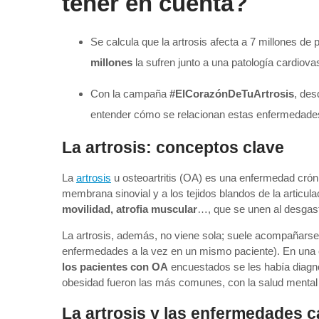
tener en cuenta?
Se calcula que la artrosis afecta a 7 millones de
millones
la sufren junto a una patología cardiova
Con la campaña
#ElCorazónDeTuArtrosis
, des
entender cómo se relacionan estas enfermedad
La artrosis: conceptos clave
La
artrosis
u osteoartritis (OA) es una enfermedad crónic
membrana sinovial y a los tejidos blandos de la articul
movilidad, atrofia muscular
…, que se unen al desgast
La artrosis, además, no viene sola; suele acompañar
enfermedades a la vez en un mismo paciente). En una 
los pacientes con OA
encuestados se les había diag
obesidad fueron las más comunes, con la salud mental 
La artrosis y las enfermedades 