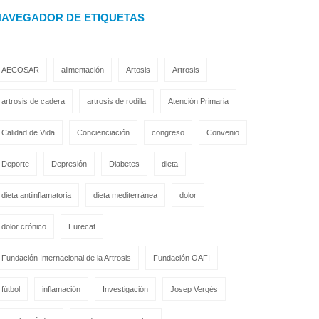
NAVEGADOR DE ETIQUETAS
AECOSAR
alimentación
Artosis
Artrosis
artrosis de cadera
artrosis de rodilla
Atención Primaria
Calidad de Vida
Concienciación
congreso
Convenio
Deporte
Depresión
Diabetes
dieta
dieta antiinflamatoria
dieta mediterránea
dolor
dolor crónico
Eurecat
Fundación Internacional de la Artrosis
Fundación OAFI
fútbol
inflamación
Investigación
Josep Vergés