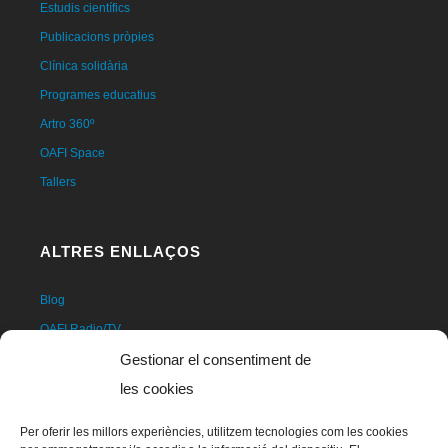
Estudis científics
Publicacions pròpies
Clínica solidària
Programes educatius
Artro 360º
OAFI Space
Tallers
ALTRES ENLLAÇOS
Blog
OAFI Radio/TV
Fer-se soci@
Gestionar el consentiment de
Fer-se voluntari@
les cookies
Donatius
Per oferir les millors experiències, utilitzem tecnologies com les cookies
Contacte