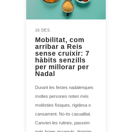
16 DES.
Mobilitat, com
arribar a Reis
sense cruixir: 7
hàbits senzills
per millorar per
Nadal
Durant les festes nadalenques
moltes persones noten més
molèsties físiques, rigidesa o
cansament. No és casualitat.
Canvien les rutines, passem
més hores asseguts, dormim