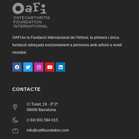
OAFI és la Fundació Internacional de l'Artrosi, la primera i única
fundació adreçada exclusivament a persones amb artrosi a nivell
mundial.
CONTACTE
C/ Tuset, 19 · 3º 2ª
08006 Barcelona
(+34) 931 594 015
info@oafifoundation.com