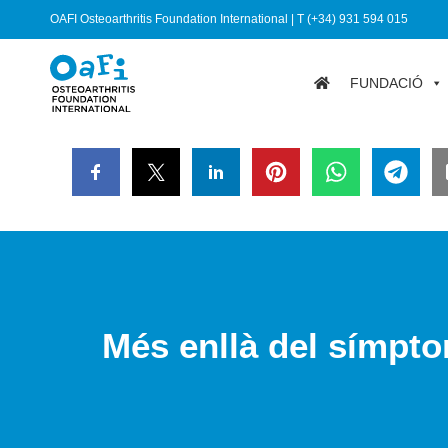
OAFI Osteoarthritis Foundation International | T (+34) 931 594 015
FUNDACIÓ
Més enllà del símpto