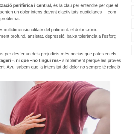
tzació perifèrica i central
, és la clau per entendre per què el
s senten un dolor intens davant d’activitats quotidianes —com
 problema.
«multidimensionalitat» del patiment: el dolor crònic
nt profund, ansietat, depressió, baixa tolerància a l’esforç
 per desfer un dels prejudicis més nocius que pateixen els
xageri», ni que «no tingui res»
simplement perquè les proves
t. Avui sabem que la intensitat del dolor no sempre té relació