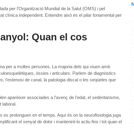
lada per l’Organització Mundial de la Salut (OMS) i pel
at clínica independent. Entendre això és el pilar fonamental per
panyol: Quan el cos
idiana per a moltes persones. La majoria dels qui viuen amb
uloesquelètiques, òssies i articulars. Parlem de diagnòstics
es, l’estenosi de canal, la patologia discal o les seqüeles que
 aparèixer associades a l’avenç de l’edat, el sedentarisme,
t laboral.
s es prolonguen en el temps. Aquí és on la neurofisiologia juga
mplificant el senyal de dolor i mantenint-lo actiu fins i tot quan el