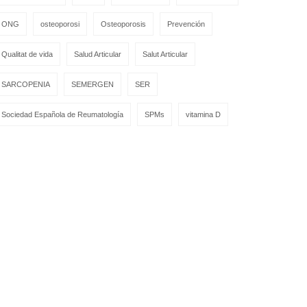
ONG
osteoporosi
Osteoporosis
Prevención
Qualitat de vida
Salud Articular
Salut Articular
SARCOPENIA
SEMERGEN
SER
Sociedad Española de Reumatología
SPMs
vitamina D