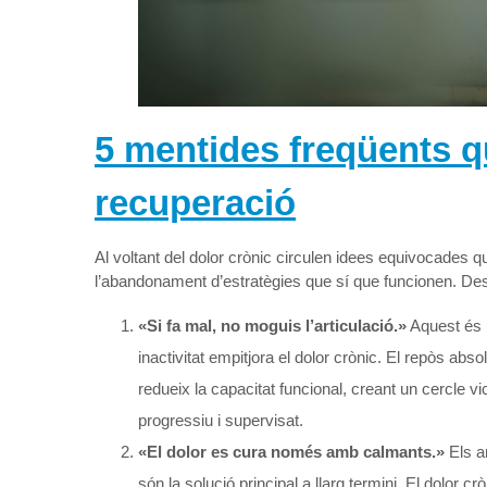
5 mentides freqüents q
recuperació
Al voltant del dolor crònic circulen idees equivocades q
l’abandonament d’estratègies que sí que funcionen. Des
«Si fa mal, no moguis l’articulació.»
Aquest és u
inactivitat empitjora el dolor crònic. El repòs ab
redueix la capacitat funcional, creant un cercle v
progressiu i supervisat.
«El dolor es cura només amb calmants.»
Els a
són la solució principal a llarg termini. El dolor cr