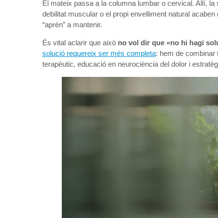
El mateix passa a la columna lumbar o cervical. Allí, la
debilitat muscular o el propi envelliment natural acaben 
“aprèn” a mantenir.
És vital aclarir que això
no vol dir que «no hi hagi sol
solució requereix ser més completa
: hem de combinar t
terapèutic, educació en neurociència del dolor i estratèg