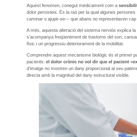
Aquest fenomen, conegut mèdicament com a
sensibili
dolor persisteix. És la raó per la qual algunes persone
caminar o ajupir-se— que abans no representaven cap
A més, aquesta alteració del sistema nerviós explica la 
s’acompanya freqüentment de trastorns del son, cansame
físic i un progressiu deteriorament de la mobilitat.
Comprendre aquest mecanisme biològic és el primer pas
pacients:
el dolor crònic no vol dir que el pacient «e
d’imatge no mostren un dany proporcional al seu patimen
directa amb la magnitud del dany estructural visible.