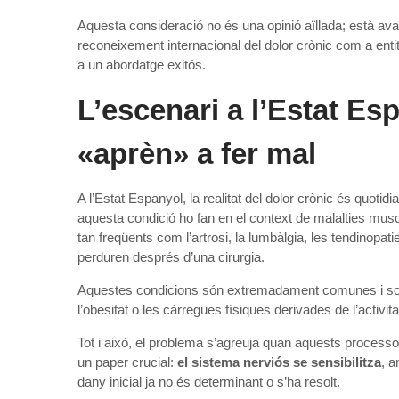
Aquesta consideració no és una opinió aïllada; està ava
reconeixement internacional del dolor crònic com a entit
a un abordatge exitós.
L’escenari a l’Estat Es
«aprèn» a fer mal
A l’Estat Espanyol, la realitat del dolor crònic és quot
aquesta condició ho fan en el context de malalties musc
tan freqüents com l’artrosi, la lumbàlgia, les tendinopati
perduren després d’una cirurgia.
Aquestes condicions són extremadament comunes i solen
l’obesitat o les càrregues físiques derivades de l’activita
Tot i això, el problema s’agreuja quan aquests processo
un paper crucial:
el sistema nerviós se sensibilitza
, a
dany inicial ja no és determinant o s’ha resolt.