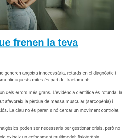
ue frenen la teva
ue generen angoixa innecessària, retards en el diagnòstic i
mentir aquests mites és part del tractament:
n dels errors més grans. L’evidència científica és rotunda: la
solut afavoreix la pèrdua de massa muscular (sarcopènia) i
iciós. La clau no és parar, sinó cercar un moviment controlat,
nalgèsics poden ser necessaris per gestionar crisis, però no
ònic exigeix ​​un enfocament multimodal: fisioteràpia,