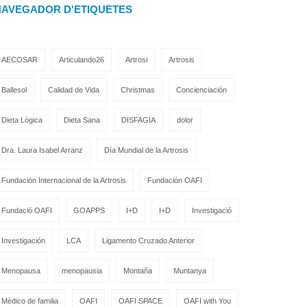
NAVEGADOR D'ETIQUETES
AECOSAR
Articulando26
Artrosi
Artrosis
Ballesol
Calidad de Vida
Christmas
Concienciación
Dieta Lógica
Dieta Sana
DISFAGIA
dolor
Dra. Laura Isabel Arranz
Día Mundial de la Artrosis
Fundación Internacional de la Artrosis
Fundación OAFI
Fundació OAFI
GOAPPS
I+D
I+D
Investigació
Investigación
LCA
Ligamento Cruzado Anterior
Menopausa
menopausia
Montaña
Muntanya
Médico de familia
OAFI
OAFI SPACE
OAFI with You