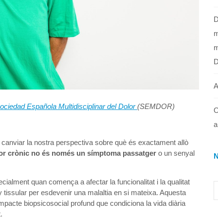
D
m
m
A
ociedad Española Multidisciplinar del Dolor
(SEMDOR)
O
a
 canviar la nostra perspectiva sobre què és exactament allò
lor crònic no és només un símptoma passatger
o un senyal
cialment quan comença a afectar la funcionalitat i la qualitat
 tissular per esdevenir una malaltia en si mateixa. Aquesta
acte biopsicosocial profund que condiciona la vida diària
.