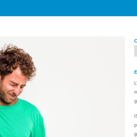
L
m
g
I
p
g