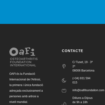
CONTACTE
C/ Tuset, 19 · 3º
2ª
08006 Barcelona
OAFI és la Fundació
(+34) 931 594
Internacional de l'Artrosi,
015
la primera i única fundació
info@oafifoundation.com
adreçada exclusivament a
persones amb artrosi a
Dilluns a Dijous
nivell mundial.
de 9h a 18h