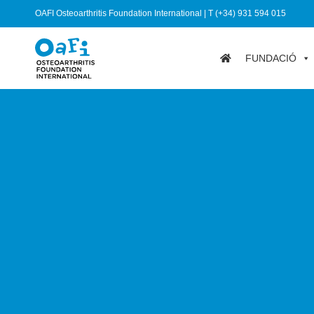
OAFI Osteoarthritis Foundation International | T (+34) 931 594 015
FUNDACIÓ