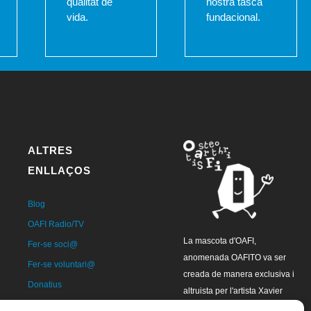
qualitat de
nostra tasca
vida.
fundacional.
ALTRES
ENLLAÇOS
Blog
OAFI Radio/TV
La mascota d'OAFI,
Fer-se soci@
anomenada OAFITO va ser
Fer-se voluntari@
creada de manera exclusiva i
Donatius
altruista per l'artista Xavier
Contacte
Mariscal.