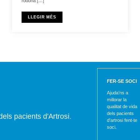
rodona […]
LLEGIR MÉS
FER-SE SOCI
Ajuda’ns a
millorar la
qualitat de vida
dels pacients
dels pacients d'Artrosi.
d’artrosi fent-te
soci.