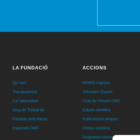
LA FUNDACIÓ
ACCIONS
Qui som
#OAFICongress
Transparència
Articulant l’Esport
Col·laboradors
Cicle de Fòrums OAFI
Grup de Treball de
Estudis científics
Pacients amb Artrosi
Publicacions pròpies
Especials OAFI
Clínica solidària
Programes educatius