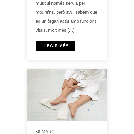
múscul només servia per
moure’ns, però avui sabem que
és un òrgan actiu amb funcions
vitals, molt més […]
LLEGIR MÉS
30 MARÇ