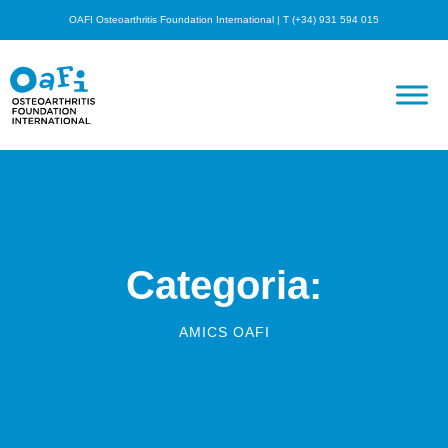
OAFI Osteoarthritis Foundation International | T (+34) 931 594 015
Categoria:
AMICS OAFI