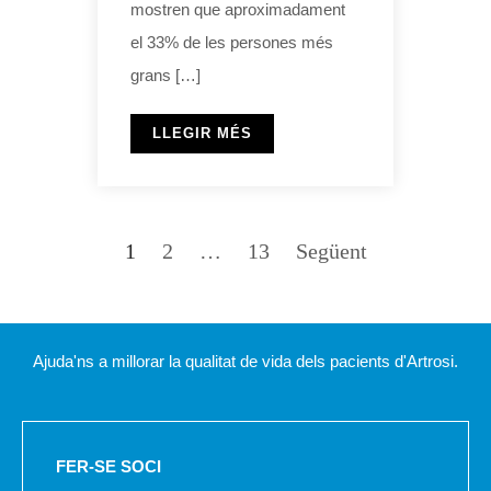
mostren que aproximadament
el 33% de les persones més
grans […]
LLEGIR MÉS
1
2
…
13
Següent
Ajuda'ns a millorar la qualitat de vida dels pacients d'Artrosi.
FER-SE SOCI