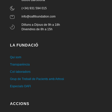
(+34) 931 594 015
info@oafifoundation.com
Dilluns a Dijous de 9h a 18h
Divendres de 8h a 15h
LA FUNDACIÓ
Qui som
Transparència
Col·laboradors
Grup de Treball de Pacients amb Artrosi
Especials OAFI
ACCIONS