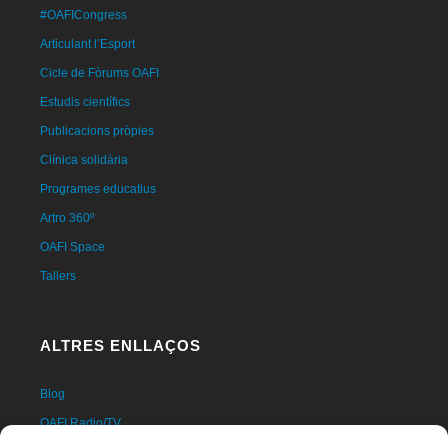
#OAFICongress
Articulant l’Esport
Cicle de Fòrums OAFI
Estudis científics
Publicacions pròpies
Clínica solidària
Programes educatius
Artro 360º
OAFI Space
Tallers
ALTRES ENLLAÇOS
Blog
OAFI Radio/TV