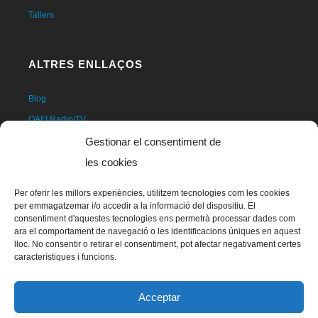
Tallers
ALTRES ENLLAÇOS
Blog
OAFI Radio/TV
Fer-se soci@
Gestionar el consentiment de
Fer-se voluntari@
les cookies
Donatius
Per oferir les millors experiències, utilitzem tecnologies com les cookies
Contacte
per emmagatzemar i/o accedir a la informació del dispositiu. El
consentiment d'aquestes tecnologies ens permetrà processar dades com
ara el comportament de navegació o les identificacions úniques en aquest
lloc. No consentir o retirar el consentiment, pot afectar negativament certes
característiques i funcions.
Acceptar