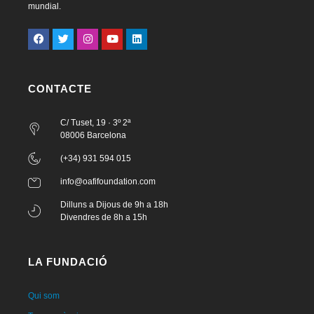
mundial.
CONTACTE
C/ Tuset, 19 · 3º 2ª
08006 Barcelona
(+34) 931 594 015
info@oafifoundation.com
Dilluns a Dijous de 9h a 18h
Divendres de 8h a 15h
LA FUNDACIÓ
Qui som