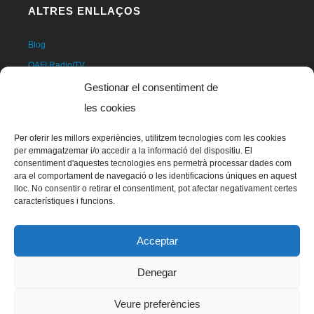
ALTRES ENLLAÇOS
Blog
OAFI Radio/TV
Fer-se soci@
Gestionar el consentiment de
Fer-se voluntari@
les cookies
Donatius
Per oferir les millors experiències, utilitzem tecnologies com les cookies
Contacte
per emmagatzemar i/o accedir a la informació del dispositiu. El
consentiment d'aquestes tecnologies ens permetrà processar dades com
ara el comportament de navegació o les identificacions úniques en aquest
lloc. No consentir o retirar el consentiment, pot afectar negativament certes
característiques i funcions.
Acceptar
Denegar
La mascota d'OAFI, anomenada OAFITO va ser creada de manera
Veure preferències
exclusiva i altruista per l'artista Xavier Mariscal.