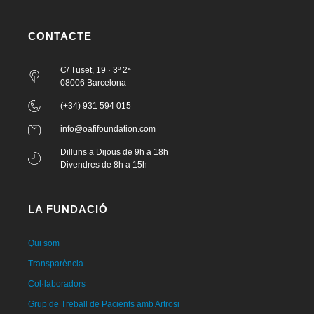
CONTACTE
C/ Tuset, 19 · 3º 2ª
08006 Barcelona
(+34) 931 594 015
info@oafifoundation.com
Dilluns a Dijous de 9h a 18h
Divendres de 8h a 15h
LA FUNDACIÓ
Qui som
Transparència
Col·laboradors
Grup de Treball de Pacients amb Artrosi