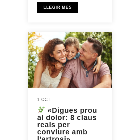
LLEGIR MÉS
1 OCT.
«Digues prou
al dolor: 8 claus
reals per
conviure amb
l’artrosi»