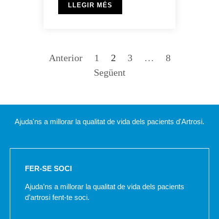
LLEGIR MÉS
Anterior
1
2
3
…
8
Següent
Ajuda'ns a millorar la qualitat de vida dels pacients d'Artrosi.
FER-SE SOCI
Ajuda’ns a millorar la qualitat de vida dels pacients
d’artrosi fent-te soci.