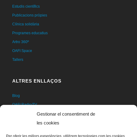
Estudis científics
Publicacions pròpies
Clínica solidària
Programes educatius
Artro 360º
OAFI Space
Tallers
ALTRES ENLLAÇOS
Blog
OAFI Radio/TV
Fer-se soci@
Gestionar el consentiment de
Fer-se voluntari@
les cookies
Donatius
Per oferir les millors experiències, utilitzem tecnologies com les cookies