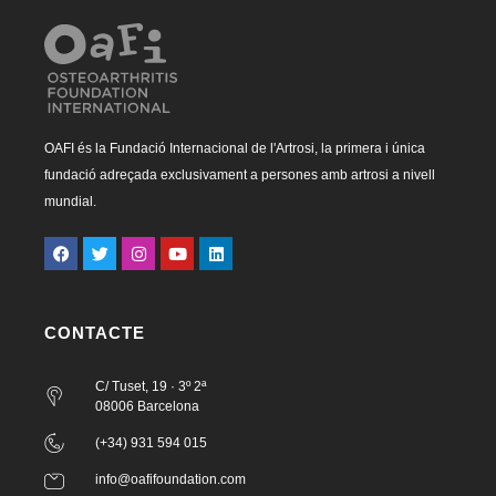
OAFI és la Fundació Internacional de l'Artrosi, la primera i única
fundació adreçada exclusivament a persones amb artrosi a nivell
mundial.
CONTACTE
C/ Tuset, 19 · 3º 2ª
08006 Barcelona
(+34) 931 594 015
info@oafifoundation.com