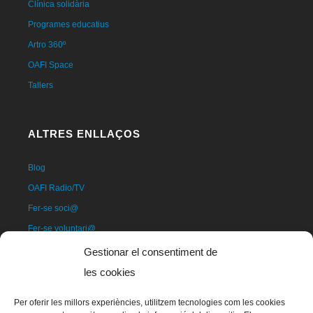
Clínica solidària
Programes educatius
Artro 360º
OAFI Space
Tallers
ALTRES ENLLAÇOS
Blog
OAFI Radio/TV
Fer-se soci@
Fer-se voluntari@
Donatius
Gestionar el consentiment de
Contacte
les cookies
Per oferir les millors experiències, utilitzem tecnologies com les cookies