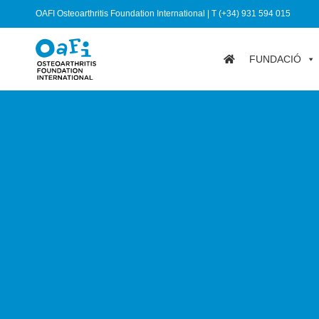
OAFI Osteoarthritis Foundation International | T (+34) 931 594 015
FUNDACIÓ