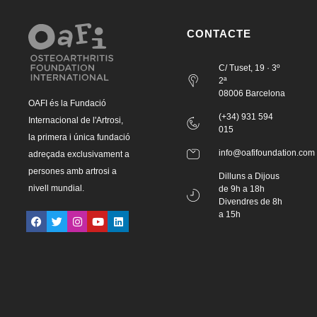
CONTACTE
C/ Tuset, 19 · 3º
2ª
08006 Barcelona
OAFI és la Fundació
(+34) 931 594
Internacional de l'Artrosi,
015
la primera i única fundació
info@oafifoundation.com
adreçada exclusivament a
persones amb artrosi a
Dilluns a Dijous
nivell mundial.
de 9h a 18h
Divendres de 8h
a 15h