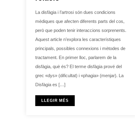
La disfàgia i l’artrosi són dues condicions
mèdiques que afecten diferents parts del cos,
però que poden tenir interaccions sorprenents.
Aquest article n’explora les característiques
principals, possibles connexions i mètodes de
tractament. En primer lloc, parlarem de la
disfàgia, què és? El terme disfàgia prové del
grec «dys» (dificultat) i «phagia» (menjar). La
Disfàgia es […]
LLEGIR MÉS