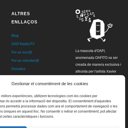
ALTRES
ENLLAÇOS
Blog
OAFI Radio/TV
La mascota d'OAFI,
Fer-se soci@
anomenada OAFITO va ser
Fer-se voluntari@
creada de manera exclusiva i
Donatius
altruista per l'artista Xavier
Contacte
Mariscal.
Gestionar el consentiment de les cookies
es millors experiències, utilitzem tecnologies com les cookies per
 i/o accedir a la informació del dispositiu. El consentiment d'aquestes
 ens permetrà processar dades com ara el comportament de navegació o les
ns úniques en aquest lloc. No consentir o retirar el consentiment, pot afectar
 certes característiques i funcions.