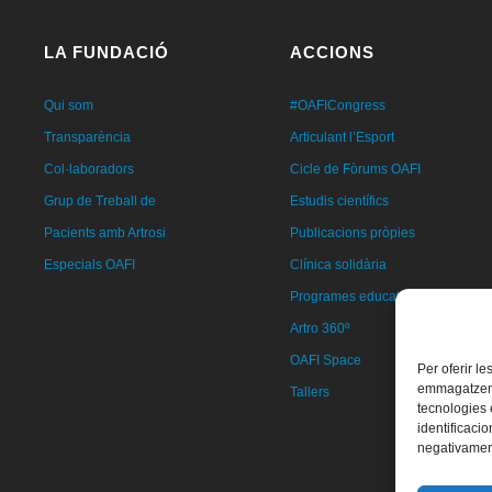
LA FUNDACIÓ
ACCIONS
Qui som
#OAFICongress
Transparència
Articulant l’Esport
Col·laboradors
Cicle de Fòrums OAFI
Grup de Treball de
Estudis científics
Pacients amb Artrosi
Publicacions pròpies
Especials OAFI
Clínica solidària
Programes educatius
Artro 360º
OAFI Space
Per oferir l
emmagatzemar
Tallers
tecnologies
identificacio
negativament