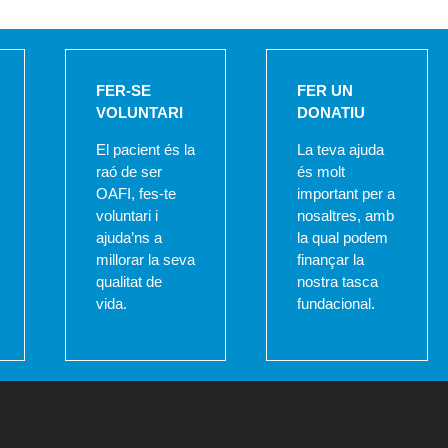
FER-SE
FER UN
VOLUNTARI
DONATIU
El pacient és la
La teva ajuda
raó de ser
és molt
OAFI, fes-te
important per a
voluntari i
nosaltres, amb
ajuda’ns a
la qual podem
millorar la seva
finançar la
qualitat de
nostra tasca
vida.
fundacional.