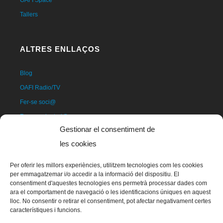
OAFI Space
Tallers
ALTRES ENLLAÇOS
Blog
OAFI Radio/TV
Fer-se soci@
Fer-se voluntari@
Gestionar el consentiment de
Donatius
les cookies
Contacte
Per oferir les millors experiències, utilitzem tecnologies com les cookies
per emmagatzemar i/o accedir a la informació del dispositiu. El
consentiment d'aquestes tecnologies ens permetrà processar dades com
ara el comportament de navegació o les identificacions úniques en aquest
lloc. No consentir o retirar el consentiment, pot afectar negativament certes
característiques i funcions.