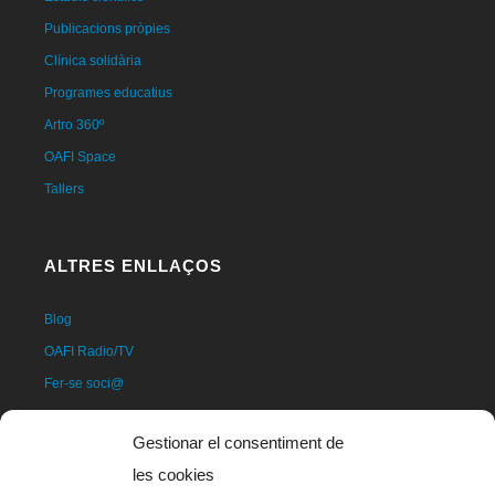
Publicacions pròpies
Clínica solidària
Programes educatius
Artro 360º
OAFI Space
Tallers
ALTRES ENLLAÇOS
Blog
OAFI Radio/TV
Fer-se soci@
Fer-se voluntari@
Gestionar el consentiment de
Donatius
les cookies
Contacte