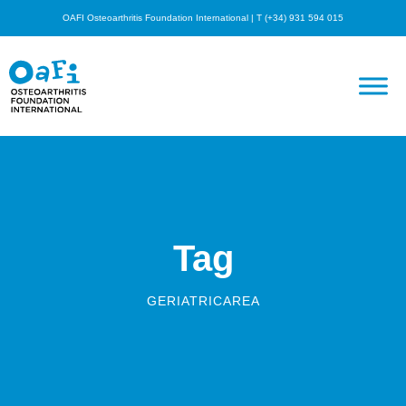
OAFI Osteoarthritis Foundation International | T (+34) 931 594 015
Tag
GERIATRICAREA