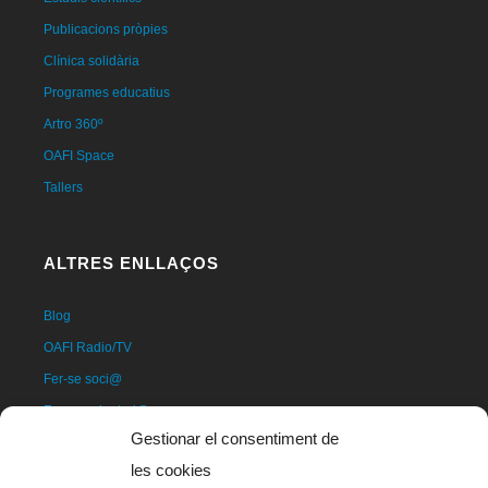
Publicacions pròpies
Clínica solidària
Programes educatius
Artro 360º
OAFI Space
Tallers
ALTRES ENLLAÇOS
Blog
OAFI Radio/TV
Fer-se soci@
Fer-se voluntari@
Gestionar el consentiment de
Donatius
les cookies
Contacte