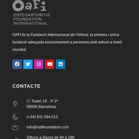
OAFI és la Fundació Internacional de l'Artrosi, la primera i única
fundació adreçada exclusivament a persones amb artrosi a nivell
mundial.
CONTACTE
C/ Tuset, 19 · 3º 2ª
08006 Barcelona
(+34) 931 594 015
info@oafifoundation.com
Dilluns a Dijous de 9h a 18h