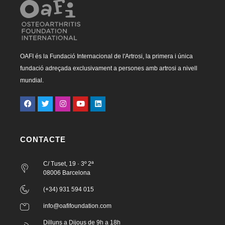
OAFI és la Fundació Internacional de l'Artrosi, la primera i única
fundació adreçada exclusivament a persones amb artrosi a nivell
mundial.
CONTACTE
C/ Tuset, 19 · 3º 2ª
08006 Barcelona
(+34) 931 594 015
info@oafifoundation.com
Dilluns a Dijous de 9h a 18h