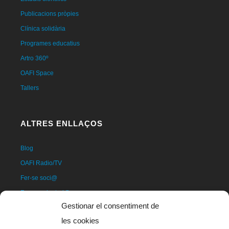
Publicacions pròpies
Clínica solidària
Programes educatius
Artro 360º
OAFI Space
Tallers
ALTRES ENLLAÇOS
Blog
OAFI Radio/TV
Fer-se soci@
Fer-se voluntari@
Gestionar el consentiment de
Donatius
les cookies
Contacte