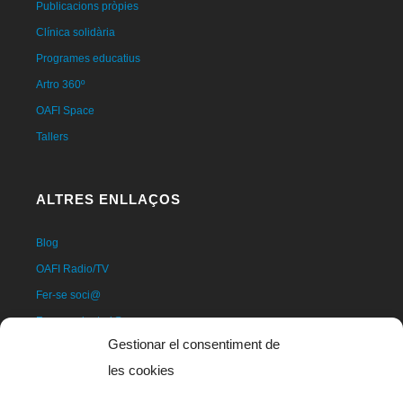
Publicacions pròpies
Clínica solidària
Programes educatius
Artro 360º
OAFI Space
Tallers
ALTRES ENLLAÇOS
Blog
OAFI Radio/TV
Fer-se soci@
Fer-se voluntari@
Gestionar el consentiment de
Donatius
les cookies
Contacte