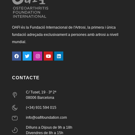
OAFI és la Fundació Internacional de l'Artrosi, la primera i única
fundació adreçada exclusivament a persones amb artrosi a nivell
mundial.
CONTACTE
C/ Tuset, 19 · 3º 2ª
08006 Barcelona
(+34) 931 594 015
info@oafifoundation.com
Dilluns a Dijous de 9h a 18h
Divendres de 8h a 15h