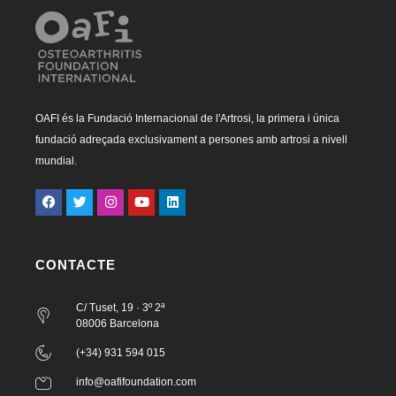
OAFI és la Fundació Internacional de l'Artrosi, la primera i única
fundació adreçada exclusivament a persones amb artrosi a nivell
mundial.
CONTACTE
C/ Tuset, 19 · 3º 2ª
08006 Barcelona
(+34) 931 594 015
info@oafifoundation.com