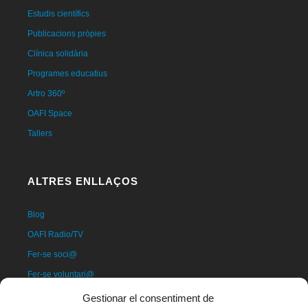
Estudis científics
Publicacions pròpies
Clínica solidària
Programes educatius
Artro 360º
OAFI Space
Tallers
ALTRES ENLLAÇOS
Blog
OAFI Radio/TV
Fer-se soci@
Fer-se voluntari@
Donatius
Gestionar el consentiment de