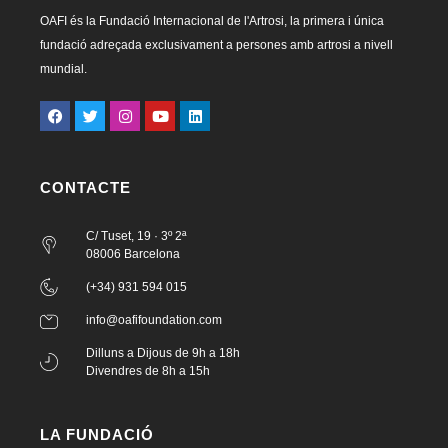
OAFI és la Fundació Internacional de l'Artrosi, la primera i única
fundació adreçada exclusivament a persones amb artrosi a nivell
mundial.
CONTACTE
C/ Tuset, 19 · 3º 2ª
08006 Barcelona
(+34) 931 594 015
info@oafifoundation.com
Dilluns a Dijous de 9h a 18h
Divendres de 8h a 15h
LA FUNDACIÓ