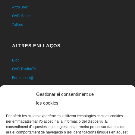
Artro 360º
OAFI Space
Tallers
ALTRES ENLLAÇOS
Blog
OAFI Radio/TV
Fer-se soci@
Fer-se voluntari@
Gestionar el consentiment de
Donatius
les cookies
Contacte
Per oferir les millors experiències, utilitzem tecnologies com les cookies
per emmagatzemar i/o accedir a la informació del dispositiu. El
consentiment d'aquestes tecnologies ens permetrà processar dades com
ara el comportament de navegació o les identificacions úniques en aquest