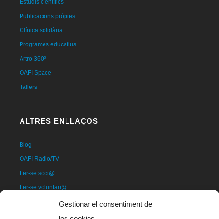
Estudis científics
Publicacions pròpies
Clínica solidària
Programes educatius
Artro 360º
OAFI Space
Tallers
ALTRES ENLLAÇOS
Blog
OAFI Radio/TV
Fer-se soci@
Fer-se voluntari@
Donatius
Gestionar el consentiment de
Contacte
les cookies