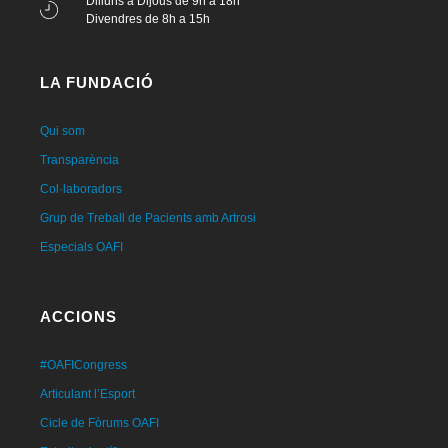
Dilluns a Dijous de 9h a 18h
Divendres de 8h a 15h
LA FUNDACIÓ
Qui som
Transparència
Col·laboradors
Grup de Treball de Pacients amb Artrosi
Especials OAFI
ACCIONS
#OAFICongress
Articulant l’Esport
Cicle de Fòrums OAFI