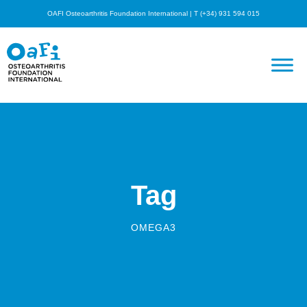
OAFI Osteoarthritis Foundation International | T (+34) 931 594 015
Tag
OMEGA3