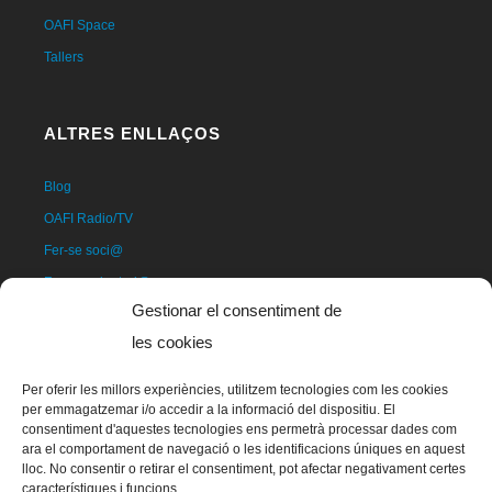
OAFI Space
Tallers
ALTRES ENLLAÇOS
Blog
OAFI Radio/TV
Fer-se soci@
Fer-se voluntari@
Gestionar el consentiment de
Donatius
les cookies
Contacte
Per oferir les millors experiències, utilitzem tecnologies com les cookies
per emmagatzemar i/o accedir a la informació del dispositiu. El
consentiment d'aquestes tecnologies ens permetrà processar dades com
ara el comportament de navegació o les identificacions úniques en aquest
lloc. No consentir o retirar el consentiment, pot afectar negativament certes
característiques i funcions.