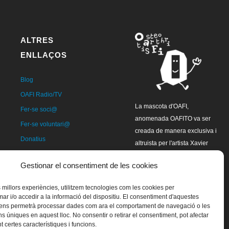
ALTRES
ENLLAÇOS
Blog
OAFI Radio/TV
La mascota d'OAFI,
Fer-se soci@
anomenada OAFITO va ser
Fer-se voluntari@
creada de manera exclusiva i
Donatius
altruista per l'artista Xavier
Contacte
Mariscal.
Gestionar el consentiment de les cookies
es millors experiències, utilitzem tecnologies com les cookies per
 i/o accedir a la informació del dispositiu. El consentiment d'aquestes
 ens permetrà processar dades com ara el comportament de navegació o les
ns úniques en aquest lloc. No consentir o retirar el consentiment, pot afectar
 certes característiques i funcions.