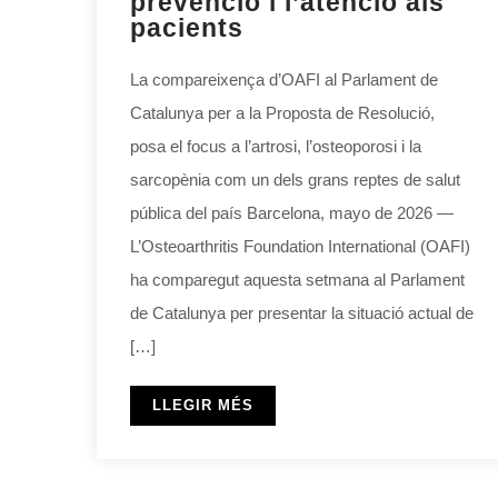
prevenció i l’atenció als
pacients
La compareixença d’OAFI al Parlament de
Catalunya per a la Proposta de Resolució,
posa el focus a l’artrosi, l’osteoporosi i la
sarcopènia com un dels grans reptes de salut
pública del país Barcelona, mayo de 2026 —
L’Osteoarthritis Foundation International (OAFI)
ha comparegut aquesta setmana al Parlament
de Catalunya per presentar la situació actual de
[…]
LLEGIR MÉS