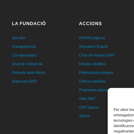
LA FUNDACIÓ
ACCIONS
Qui som
#OAFICongress
Transparència
Articulant l’Esport
Col·laboradors
Cicle de Fòrums OAFI
Grup de Treball de
Estudis científics
Pacients amb Artrosi
Publicacions pròpies
Especials OAFI
Clínica solidària
Programes educatius
Artro 360º
OAFI Space
Per oferir l
emmagatzemar
Tallers
tecnologies
identificacio
negativament