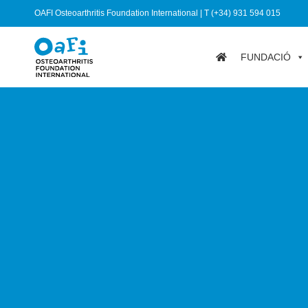
OAFI Osteoarthritis Foundation International | T (+34) 931 594 015
FUNDACIÓ