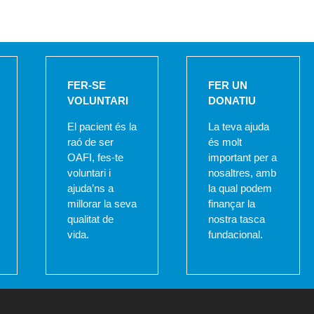
FER-SE
FER UN
VOLUNTARI
DONATIU
El pacient és la
La teva ajuda
raó de ser
és molt
OAFI, fes-te
important per a
voluntari i
nosaltres, amb
ajuda’ns a
la qual podem
millorar la seva
finançar la
qualitat de
nostra tasca
vida.
fundacional.