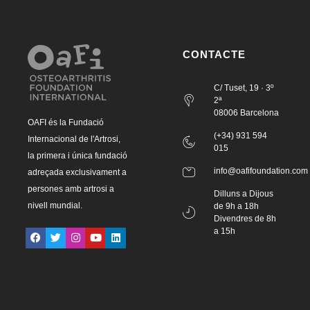
CONTACTE
C/ Tuset, 19 · 3º
2ª
08006 Barcelona
OAFI és la Fundació
(+34) 931 594
Internacional de l'Artrosi,
015
la primera i única fundació
info@oafifoundation.com
adreçada exclusivament a
persones amb artrosi a
Dilluns a Dijous
nivell mundial.
de 9h a 18h
Divendres de 8h
a 15h