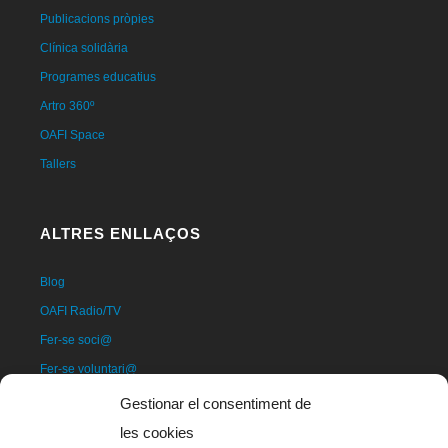
Publicacions pròpies
Clínica solidària
Programes educatius
Artro 360º
OAFI Space
Tallers
ALTRES ENLLAÇOS
Blog
OAFI Radio/TV
Fer-se soci@
Fer-se voluntari@
Donatius
Gestionar el consentiment de
Contacte
les cookies