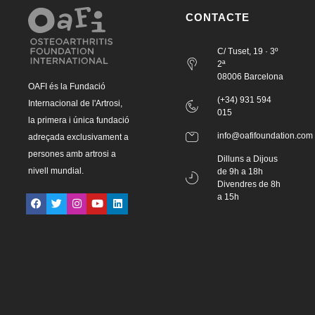
CONTACTE
C/ Tuset, 19 · 3º
2ª
08006 Barcelona
OAFI és la Fundació
(+34) 931 594
Internacional de l'Artrosi,
015
la primera i única fundació
info@oafifoundation.com
adreçada exclusivament a
persones amb artrosi a
Dilluns a Dijous
nivell mundial.
de 9h a 18h
Divendres de 8h
a 15h