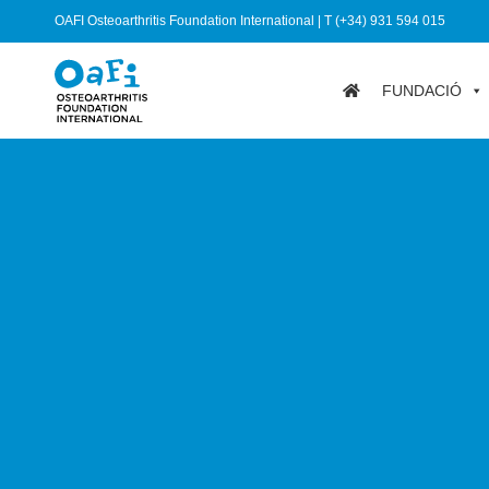
OAFI Osteoarthritis Foundation International | T (+34) 931 594 015
FUNDACIÓ