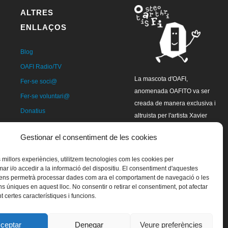
ALTRES
ENLLAÇOS
Blog
OAFI Radio/TV
La mascota d'OAFI,
Fer-se soci@
anomenada OAFITO va ser
Fer-se voluntari@
creada de manera exclusiva i
Donatius
altruista per l'artista Xavier
Contacte
Mariscal.
Gestionar el consentiment de les cookies
es millors experiències, utilitzem tecnologies com les cookies per
 i/o accedir a la informació del dispositiu. El consentiment d'aquestes
 ens permetrà processar dades com ara el comportament de navegació o les
ns úniques en aquest lloc. No consentir o retirar el consentiment, pot afectar
 certes característiques i funcions.
ceptar
Denegar
Veure preferències