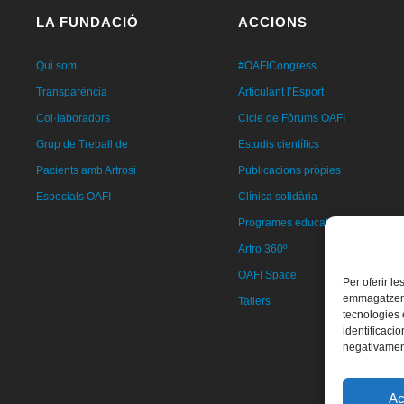
LA FUNDACIÓ
ACCIONS
Qui som
#OAFICongress
Transparència
Articulant l’Esport
Col·laboradors
Cicle de Fòrums OAFI
Grup de Treball de
Estudis científics
Pacients amb Artrosi
Publicacions pròpies
Especials OAFI
Clínica solidària
Programes educatius
Artro 360º
OAFI Space
Per oferir l
emmagatzemar
Tallers
tecnologies
identificacio
negativament
Ac