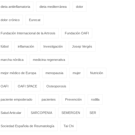
dieta antiinflamatoria
dieta mediterránea
dolor
dolor crónico
Eurecat
Fundación Internacional de la Artrosis
Fundación OAFI
fútbol
inflamación
Investigación
Josep Vergés
marcha nórdica
medicina regenerativa
mejor médico de Europa
menopausia
mujer
Nutrición
OAFI
OAFI SPACE
Osteoporosis
paciente empoderado
pacientes
Prevención
rodilla
Salud Articular
SARCOPENIA
SEMERGEN
SER
Sociedad Española de Reumatología
Tai Chi