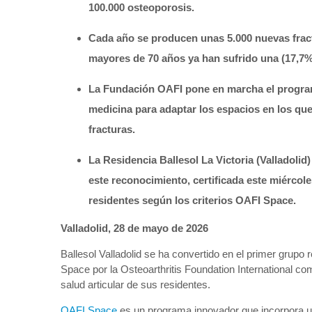
100.000 osteoporosis.
Cada año se producen unas 5.000 nuevas fract
mayores de 70 años ya han sufrido una (17,7%
La Fundación OAFI pone en marcha el program
medicina para adaptar los espacios en los que 
fracturas.
La Residencia Ballesol La Victoria (Valladolid
este reconocimiento, certificada este miércole
residentes según los criterios OAFI Space.
Valladolid, 28 de mayo de 2026
Ballesol Valladolid se ha convertido en el primer grupo r
Space por la Osteoarthritis Foundation International c
salud articular de sus residentes.
OAFI Space
es un programa innovador que incorpora una