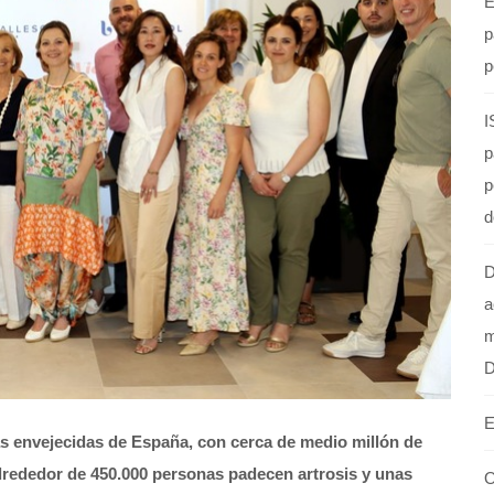
E
p
p
I
p
p
d
D
a
m
E
s envejecidas de España, con cerca de medio millón de
lrededor de 450.000 personas padecen artrosis y unas
O