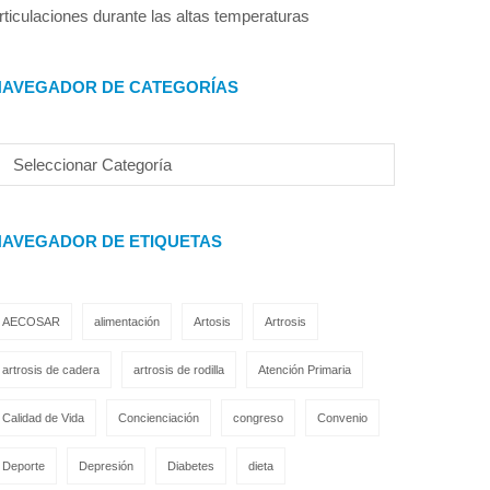
rticulaciones durante las altas temperaturas
NAVEGADOR DE CATEGORÍAS
NAVEGADOR DE ETIQUETAS
AECOSAR
alimentación
Artosis
Artrosis
artrosis de cadera
artrosis de rodilla
Atención Primaria
Calidad de Vida
Concienciación
congreso
Convenio
Deporte
Depresión
Diabetes
dieta