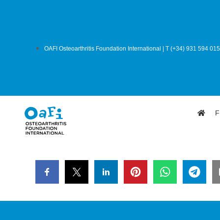
OAFI Osteoarthritis Foundation International | T (+34) 931 594 015
F