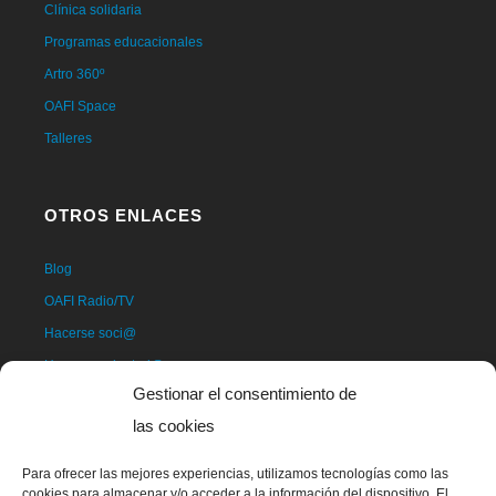
Clínica solidaria
Programas educacionales
Artro 360º
OAFI Space
Talleres
OTROS ENLACES
Blog
OAFI Radio/TV
Hacerse soci@
Hacerse voluntari@
Gestionar el consentimiento de
Donativos
las cookies
Contacto
Para ofrecer las mejores experiencias, utilizamos tecnologías como las
cookies para almacenar y/o acceder a la información del dispositivo. El