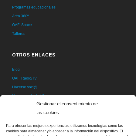
Programas educacionales
Artro 360º
OAFI Space
Talleres
OTROS ENLACES
Blog
OAFI Radio/TV
Hacerse soci@
Hacerse voluntari@
Gestionar el consentimiento de
Donativos
las cookies
Contacto
Para ofrecer las mejores experiencias, utilizamos tecnologías como las
cookies para almacenar y/o acceder a la información del dispositivo. El