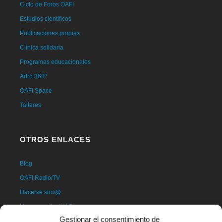
Ciclo de Foros OAFI
Estudios científicos
Publicaciones propias
Clínica solidaria
Programas educacionales
Artro 360º
OAFI Space
Talleres
OTROS ENLACES
Blog
OAFI Radio/TV
Hacerse soci@
Hacerse voluntari@
Gestionar el consentimiento de
Donativos