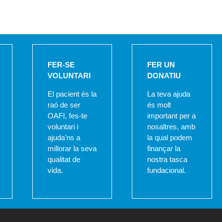
FER-SE
FER UN
VOLUNTARI
DONATIU
El pacient és la
La teva ajuda
raó de ser
és molt
OAFI, fes-te
important per a
voluntari i
nosaltres, amb
ajuda’ns a
la qual podem
millorar la seva
finançar la
qualitat de
nostra tasca
vida.
fundacional.