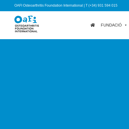
OAFI Osteoarthritis Foundation International | T (+34) 931 594 015
FUNDACIÓ