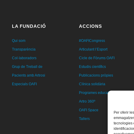
LA FUNDACIÓ
ACCIONS
Qui som
#OAFICongress
Transparència
Articulant l’Esport
Col·laboradors
Cicle de Fòrums OAFI
Grup de Treball de
Estudis científics
Pacients amb Artrosi
Publicacions pròpies
Especials OAFI
Clínica solidària
Programes educatius
Artro 360º
OAFI Space
Per oferir l
emmagatzemar
Tallers
tecnologies
identificacio