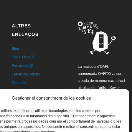
ALTRES
ENLLAÇOS
Blog
OAFI Radio/TV
Fer-se soci@
La mascota d'OAFI,
anomenada OAFITO va ser
Fer-se voluntari@
creada de manera exclusiva i
Donatius
altruista per l'artista Xavier
Contacte
Mariscal.
Gestionar el consentiment de les cookies
es millors experiències, utilitzem tecnologies com les cookies per
 i/o accedir a la informació del dispositiu. El consentiment d'aquestes
 ens permetrà processar dades com ara el comportament de navegació o les
ns úniques en aquest lloc. No consentir o retirar el consentiment, pot afectar