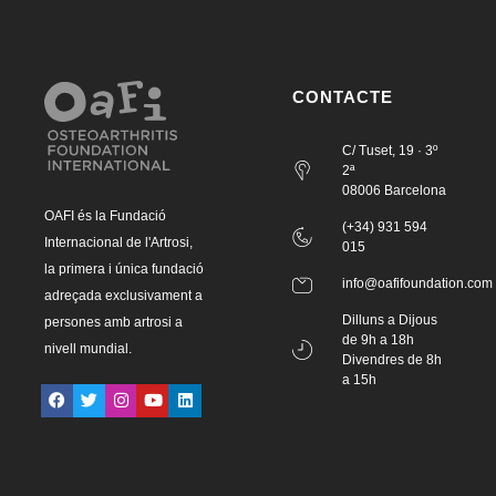
CONTACTE
C/ Tuset, 19 · 3º
2ª
08006 Barcelona
OAFI és la Fundació
(+34) 931 594
Internacional de l'Artrosi,
015
la primera i única fundació
info@oafifoundation.com
adreçada exclusivament a
Dilluns a Dijous
persones amb artrosi a
de 9h a 18h
nivell mundial.
Divendres de 8h
a 15h