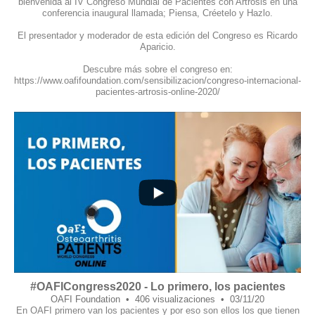
bienvenida al IV Congreso Mundial de Pacientes con Artrosis en una
conferencia inaugural llamada; Piensa, Créetelo y Hazlo.
El presentador y moderador de esta edición del Congreso es Ricardo
Aparicio.
Descubre más sobre el congreso en:
https://www.oafifoundation.com/sensibilizacion/congreso-internacional-
pacientes-artrosis-online-2020/
10
1
#OAFICongress2020 - Lo primero, los pacientes
OAFI Foundation
406 visualizaciones
03/11/20
En OAFI primero van los pacientes y por eso son ellos los que tienen