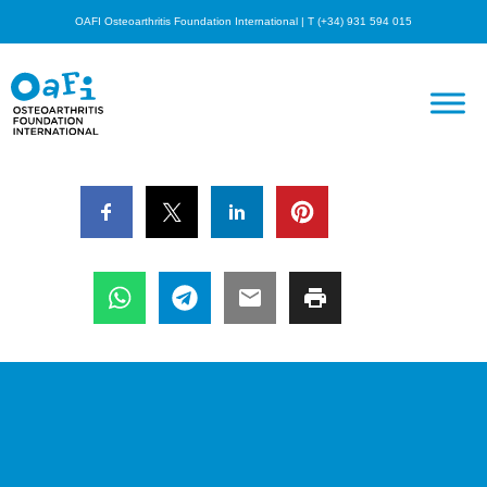
OAFI Osteoarthritis Foundation International | T (+34) 931 594 015