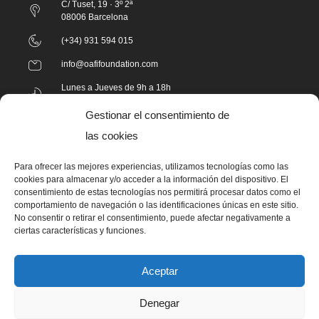
C/ Tuset, 19 · 3º 2ª
08006 Barcelona
(+34) 931 594 015
info@oafifoundation.com
Lunes a Jueves de 9h a 18h
Viernes de 8h a 15h
Gestionar el consentimiento de
las cookies
LA FUNDACIÓN
Para ofrecer las mejores experiencias, utilizamos tecnologías como las
cookies para almacenar y/o acceder a la información del dispositivo. El
Quiénes somos
consentimiento de estas tecnologías nos permitirá procesar datos como el
Transparencia
comportamiento de navegación o las identificaciones únicas en este sitio.
No consentir o retirar el consentimiento, puede afectar negativamente a
Colaboradores
ciertas características y funciones.
Grupo de Trabajo de Pacientes con Artrosis
Especiales OAFI
Aceptar
Denegar
ACCIONES