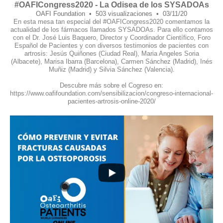
#OAFICongress2020 - La Odisea de los SYSADOAs
OAFI Foundation
503 visualizaciones
03/11/20
En esta mesa tan especial del #OAFICongress2020 comentamos la
actualidad de los fármacos llamados SYSADOAs. Para ello contamos
con el Dr. José Luis Baquero, Director y Coordinador Científico, Foro
Español de Pacientes y con diversos testimonios de pacientes con
artrosis: Jesús Quiñones (Ciudad Real), Maria Angeles Soria
(Albacete), Marisa Ibarra (Barcelona), Carmen Sánchez (Madrid), Inés
Muñiz (Madrid) y Silvia Sánchez (Valencia).
Descubre más sobre el Cogreso en:
https://www.oafifoundation.com/sensibilizacion/congreso-internacional-
pacientes-artrosis-online-2020/
12
0