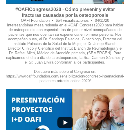
#OAFICongress2020 - Cómo prevenir y evitar
fracturas causadas por la osteoporosis
OAFI Foundation
654 visualizaciones
04/11/20
Interesantísima mesa redonda en el #OAFICongress2020 para hablar
de osteoporosis con especialistas de primer nivel acompañados de
pacientes que nos cuentan su experiencia en primera persona. Nos
acompañan pues, el Dr. Santiago Palacios, Ginecólogo, Director del
Instituto Palacios de la Salud de la Mujer, el Dr. Josep Blanch,
Director Clínico y Científico del Institut Blanch de Reumatología y el
Dr. Rafael Micó, Médico de Atención primaria, (SEMERGEN). Para
explicarnos el día a día de la osteoporosis, la Sra. Carmen Sánchez y
el Sr. Juan Elvira conforman a los participantes.
Descubre más sobre el Congreso en:
https://www.oafifoundation.com/sensibilizacion/congreso-internacional-
pacientes-artrosis-online-2020/
10
0