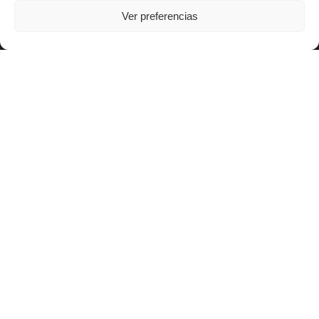
Ver preferencias
#OAFICongress
Articulando el Deporte
Ciclo de Foros OAFI
Estudios científicos
Publicaciones propias
Clínica solidaria
Programas educacionales
Artro 360º
OAFI Space
Talleres
OTROS ENLACES
Blog
OAFI Radio/TV