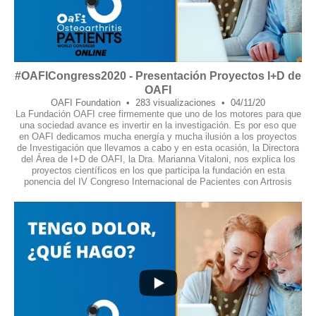
#OAFICongress2020 - Presentación Proyectos I+D de
OAFI
OAFI Foundation
283 visualizaciones
04/11/20
La Fundación OAFI cree firmemente que uno de los motores para que
una sociedad avance es invertir en la investigación. Es por eso que
en OAFI dedicamos mucha energía y mucha ilusión a los proyectos
de Investigación que llevamos a cabo y en esta ocasión, la Directora
del Área de I+D de OAFI, la Dra. Marianna Vitaloni, nos explica los
proyectos científicos en los que participa la fundación en esta
ponencia del IV Congreso Internacional de Pacientes con Artrosis
16
0