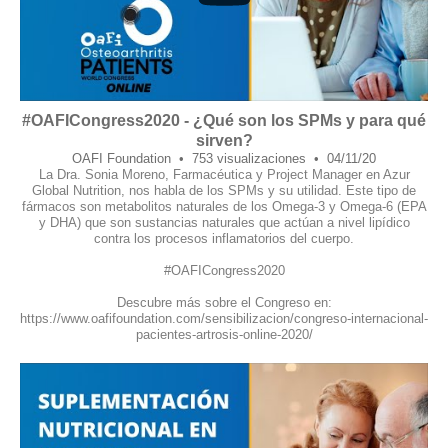
#OAFICongress2020 - ¿Qué son los SPMs y para qué
sirven?
OAFI Foundation
753 visualizaciones
04/11/20
La Dra. Sonia Moreno, Farmacéutica y Project Manager en Azur
Global Nutrition, nos habla de los SPMs y su utilidad. Este tipo de
fármacos son metabolitos naturales de los Omega-3 y Omega-6 (EPA
y DHA) que son sustancias naturales que actúan a nivel lipídico
contra los procesos inflamatorios del cuerpo.
#OAFICongress2020
Descubre más sobre el Congreso en:
https://www.oafifoundation.com/sensibilizacion/congreso-internacional-
pacientes-artrosis-online-2020/
21
0