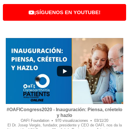
¡SÍGUENOS EN YOUTUBE!
14
0
#OAFICongress2020 - Inauguración: Piensa, créetelo
y hazlo
OAFI Foundation
970 visualizaciones
03/11/20
El Dr. Josep Vergés, fundador, presidente y CEO de OAFI, nos da la