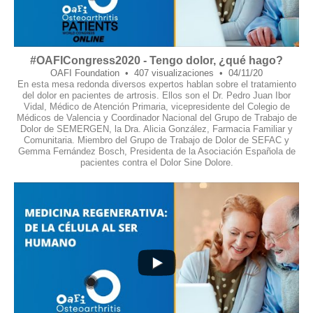
#OAFICongress2020 - Tengo dolor, ¿qué hago?
OAFI Foundation
407 visualizaciones
04/11/20
En esta mesa redonda diversos expertos hablan sobre el tratamiento
del dolor en pacientes de artrosis. Ellos son el Dr. Pedro Juan Ibor
Vidal, Médico de Atención Primaria, vicepresidente del Colegio de
Médicos de Valencia y Coordinador Nacional del Grupo de Trabajo de
Dolor de SEMERGEN, la Dra. Alicia González, Farmacia Familiar y
Comunitaria. Miembro del Grupo de Trabajo de Dolor de SEFAC y
Gemma Fernández Bosch, Presidenta de la Asociación Española de
pacientes contra el Dolor Sine Dolore.
7
1