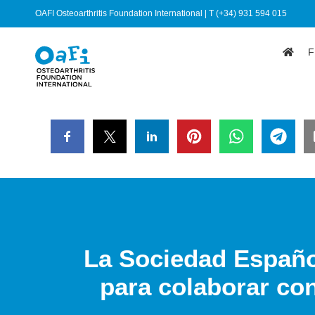
OAFI Osteoarthritis Foundation International | T (+34) 931 594 015
F
La Sociedad Españo
para colaborar co