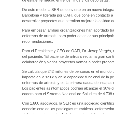
de esta enfermedad entre los niños y los deportistas.
De este modo, la SER se convierte en un nuevo integran
Barcelona y liderada por OAFI, que pone en contacto a 
desarrollar proyectos que permitan mejorar la calidad d
Para empezar, ambas organizaciones han acordado traba
enfermos de artrosis, para poder detectar sus principal
recomendaciones.
Para el Presidente y CEO de OAFI, Dr. Josep Vergés, e
del paciente. “El paciente de artrosis reclama gran ca
colaboración y varios proyectos vamos a poder proporc
Se calcula que 242 millones de personas en el mundo 
impacto en la salud y en la capacidad funcional de la 
enfermos de artrosis y es la primera causa de incapaci
Los pacientes asintomáticos podrían alcanzar el 30% de l
cadera para el Sistema Nacional de Salud es de 4.738 
Con 1.800 asociados, la SER es una sociedad científica,
conocimiento de las patologías reumáticas -enfermeda