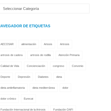
NAVEGADOR DE ETIQUETAS
AECOSAR
alimentación
Artosis
Artrosis
artrosis de cadera
artrosis de rodilla
Atención Primaria
Calidad de Vida
Concienciación
congreso
Convenio
Deporte
Depresión
Diabetes
dieta
dieta antiinflamatoria
dieta mediterránea
dolor
dolor crónico
Eurecat
Fundación Internacional de la Artrosis
Fundación OAFI