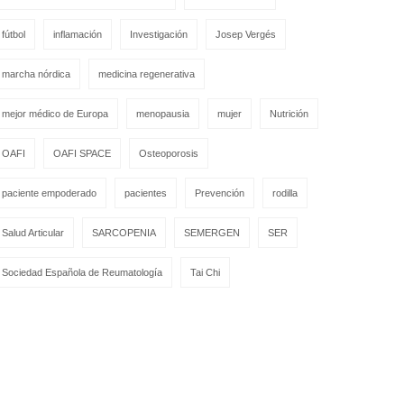
fútbol
inflamación
Investigación
Josep Vergés
marcha nórdica
medicina regenerativa
mejor médico de Europa
menopausia
mujer
Nutrición
OAFI
OAFI SPACE
Osteoporosis
paciente empoderado
pacientes
Prevención
rodilla
Salud Articular
SARCOPENIA
SEMERGEN
SER
Sociedad Española de Reumatología
Tai Chi