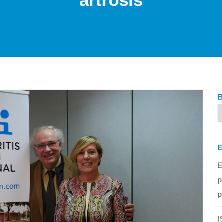
E
p
p
I