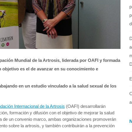
p
p
d
D
a
m
upación Mundial de la Artrosis, liderada por OAFI y formada
 objetivo es el de avanzar en su conocimiento e
E
bajando en un estudio vinculado a la salud sexual de los
O
a
dación Internacional de la Artrosis
(OAFI) desarrollarán
ión, formación y difusión con el objetivo de mejorar la salud
firma de un convenio marco, ambas organizaciones promoverán
o sobre la artrosis, y también contribuirán a la prevención