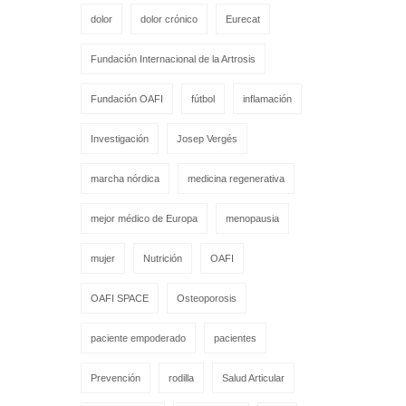
dolor
dolor crónico
Eurecat
Fundación Internacional de la Artrosis
Fundación OAFI
fútbol
inflamación
Investigación
Josep Vergés
marcha nórdica
medicina regenerativa
mejor médico de Europa
menopausia
mujer
Nutrición
OAFI
OAFI SPACE
Osteoporosis
paciente empoderado
pacientes
Prevención
rodilla
Salud Articular