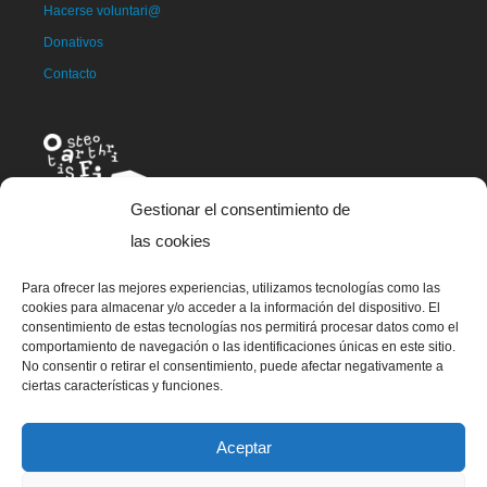
Hacerse voluntari@
Donativos
Contacto
Gestionar el consentimiento de
las cookies
Para ofrecer las mejores experiencias, utilizamos tecnologías como las
La mascota de OAFI, llamada OAFITO fue creada de manera
cookies para almacenar y/o acceder a la información del dispositivo. El
exclusiva y altruista por el artista Xavier Mariscal.
consentimiento de estas tecnologías nos permitirá procesar datos como el
comportamiento de navegación o las identificaciones únicas en este sitio.
No consentir o retirar el consentimiento, puede afectar negativamente a
ciertas características y funciones.
© 2023 OAFI Foundation |
Aviso legal
|
Cookies
|
Grademorphic
Aceptar